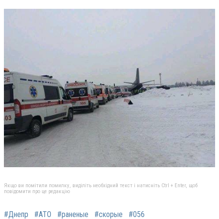
Якщо ви помітили помилку, виділіть необхідний текст і натисніть Ctrl + Enter, щоб
повідомити про це редакцію
#Днепр
#АТО
#раненые
#скорые
#056