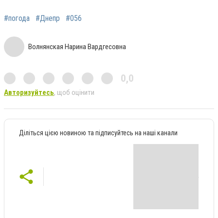
#погода
#Днепр
#056
Волнянская Нарина Вардгесовна
0,0
Авторизуйтесь
, щоб оцінити
Діліться цією новиною та підписуйтесь на наші канали