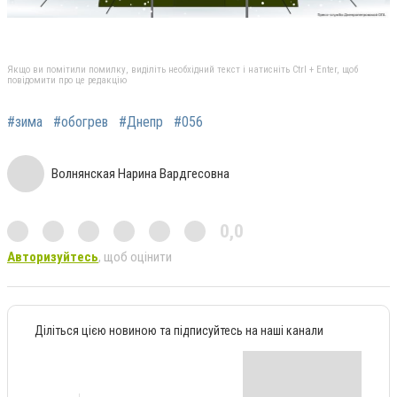
Якщо ви помітили помилку, виділіть необхідний текст і натисніть Ctrl + Enter, щоб
повідомити про це редакцію
#зима
#обогрев
#Днепр
#056
Волнянская Нарина Вардгесовна
0,0
Авторизуйтесь
, щоб оцінити
Діліться цією новиною та підписуйтесь на наші канали