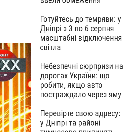
ввели обмеження
Готуйтесь до темряви: у
Дніпрі з 3 по 6 серпня
масштабні відключення
світла
Небезпечні сюрпризи на
дорогах України: що
робити, якщо авто
постраждало через яму
Перевірте свою адресу:
у Дніпрі та районі