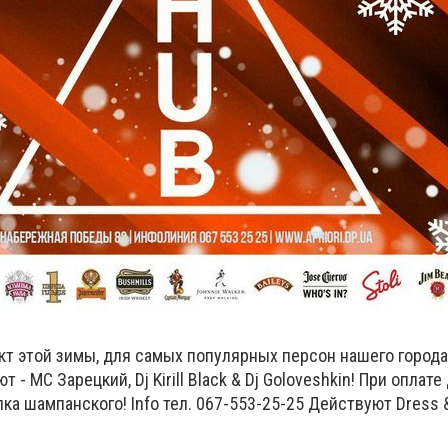
т этой зимы, для самых популярных персон нашего города
- MC Зарецкий, Dj Kirill Blac­k & Dj Goloveshkin! При оплате
ка шампанского! Info тел. 067-553-25-25 Действуют Dress &