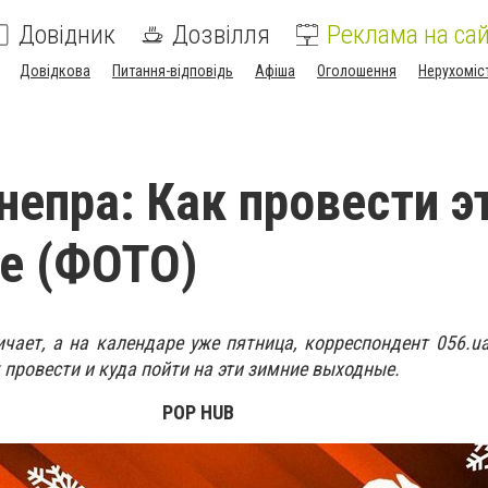
Довідник
Дозвілля
Реклама на сай
Довідкова
Питання-відповідь
Афіша
Оголошення
Нерухоміс
епра: Как провести э
е (ФОТО)
чает, а на календаре уже пятница, корреспондент 056.u
провести и куда пойти на эти зимние выходные.
POP HUB