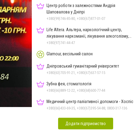
Центр роботи з залежностями Андрія
Шаповалова у Дніпрі
+380(99)746-85-80, +380(67)877-01-07
Life Altera. Альтера, наркологічний центр,
лікування наркоманії, лікування алкоголізму,
зняття ломки
+380(97)741-44-47
Glamour, весільний салон
Дніпровський гуманітарний університет
+380(63)705-91-21, +380(67)637-57-15
Зубна фея, стоматологія
+380(66)889-12-22, +380(68)600-77-44
Медичний центр паліативної допомоги - Хоспіс
+380(66)433-69-35, +380(67)395-54-88, 0800-317-136
Додати підприємство