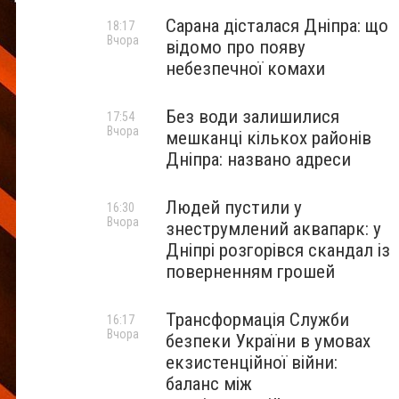
Сарана дісталася Дніпра: що
18:17
Вчора
відомо про появу
небезпечної комахи
Без води залишилися
17:54
Вчора
мешканці кількох районів
Дніпра: названо адреси
Людей пустили у
16:30
Вчора
знеструмлений аквапарк: у
Дніпрі розгорівся скандал із
поверненням грошей
Трансформація Служби
16:17
Вчора
безпеки України в умовах
екзистенційної війни:
баланс між