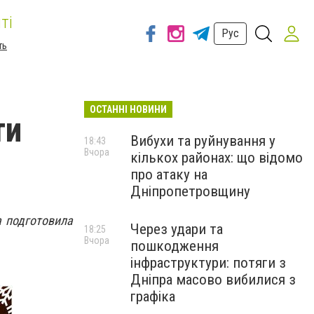
ті
Рус
ть
ОСТАННІ НОВИНИ
ти
Вибухи та руйнування у
18:43
Вчора
кількох районах: що відомо
про атаку на
Дніпропетровщину
a подготовила
Через удари та
18:25
Вчора
пошкодження
інфраструктури: потяги з
Дніпра масово вибилися з
графіка