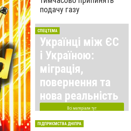
тимчасово припинять
подачу газу
СПЕЦТЕМА
Українці між ЄС
і Україною:
міграція,
повернення та
нова реальність
Всі матеріали тут
ПІДПРИЄМСТВА ДНІПРА