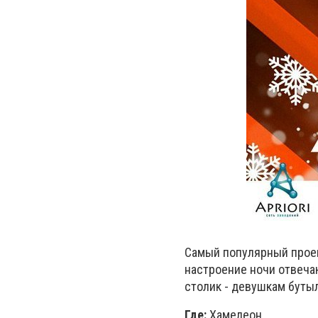
Самый популярный проек
настроение ночи отвечают 
столик - девушкам бутыл
Где:
Хамелеон