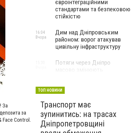
євроінтеграційними
стандартами та безпековою
стійкістю
Дим над Дніпровським
16:04
Вчора
районом: ворог атакував
цивільну інфраструктуру
Потяги через Дніпро
15:30
Вчора
масово змінюють
маршрути: що сталося
ТОП НОВИНИ
Транспорт має
! За
зупинитись: на трасах
 депозита за
 Face Control.
Дніпропетровщині