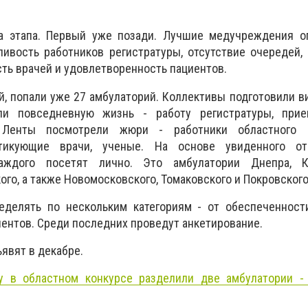
а этапа. Первый уже позади. Лучшие медучреждения о
ивость работников регистратуры, отсутствие очередей,
сть врачей и удовлетворенность пациентов.
ой, попали уже 27 амбулаторий. Коллективы подготовили в
ли повседневную жизнь - работу регистратуры, прие
Ленты посмотрели жюри - работники областного д
ктикующие врачи, ученые. На основе увиденного о
аждого посетят лично. Это амбулатории Днепра, К
го, а также Новомосковского, Томаковского и Покровского
еделять по нескольким категориям - от обеспеченност
ентов. Среди последних проведут анкетирование.
явят в декабре.
у в областном конкурсе разделили две амбулатории -