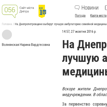
Новини
Погода
Карта міста
Головна
На Днепропетровщине выберут лучшую амбулаторию семейной медицины
14:57, 27 жовтня 2016 р.
На Днеп
Волнянская Нарина Вардгесовна
лучшую 
медицин
Вскоре жители Днепро
медучреждении. В облас
За первенство соревн