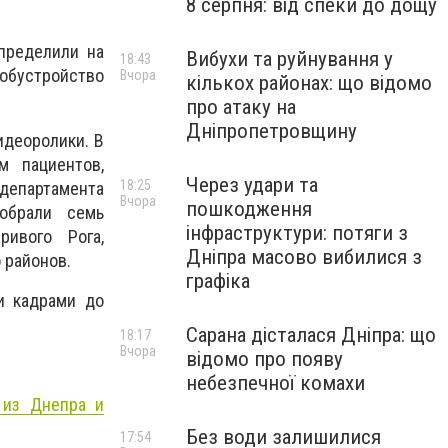
8 серпня: від спеки до дощу
пределили на
Вибухи та руйнування у
18:43
 обустройство
Вчора
кількох районах: що відомо
про атаку на
Дніпропетровщину
идеоролики. В
м пациентов,
Через удари та
18:25
епартамента
Вчора
пошкодження
тобрали семь
інфраструктури: потяги з
ривого Рога,
Дніпра масово вибилися з
 районов.
графіка
и кадрами до
Сарана дісталася Дніпра: що
18:17
Вчора
відомо про появу
небезпечної комахи
 из Днепра и
Без води залишилися
17:54