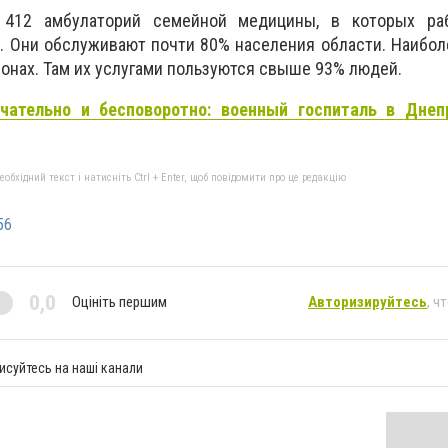
412 амбулаторий семейной медицины, в которых ра
. Они обслуживают почти 80% населения области. Наибо
йонах. Там их услугами пользуются свыше 93% людей.
чательно и бесповоротно: военный госпиталь в Днеп
бхідний текст і натисніть Ctrl + Enter, щоб повідомити про це редакцію
56
0,0
Оцініть першим
Авторизируйтесь
, ч
исуйтесь на наші канали