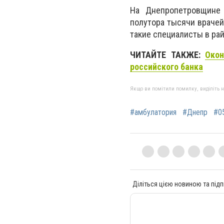
На Днепропетровщине 
полутора тысячи врачей
такие специалисты в ра
ЧИТАЙТЕ ТАКЖЕ:
Окон
российского банка
Якщо ви помітили помилку, виділіть нео
#амбулатория
#Днепр
#0
Діліться цією новиною та підп