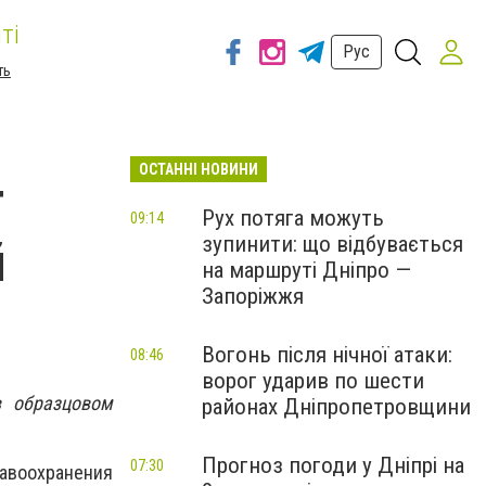
ті
Рус
ть
ОСТАННІ НОВИНИ
т
Рух потяга можуть
09:14
зупинити: що відбувається
й
на маршруті Дніпро —
Запоріжжя
Вогонь після нічної атаки:
08:46
ворог ударив по шести
в образцовом
районах Дніпропетровщини
Прогноз погоди у Дніпрі на
07:30
авоохранения