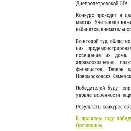
Днепропетровской ОГА.
Конкурс проходит в дв
местах. Учитывали вежл
кабинетов, внимательно
Во второй тур, областн
них продемонстрирова
посещение их дома. 
здравоохранения, пра
финалистов. Теперь к
Новомосковска, Каменско
Победителей будут опр
удовлетворенности паци
Результаты конкурса объ
В прошлом году побед
Орловщины.