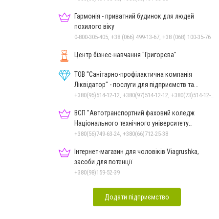
Гармонія - приватний будинок для людей
похилого віку
0-800-305-405, +38 (066) 499-13-67, +38 (068) 100-35-76
Центр бізнес-навчання "Григорєва"
ТОВ "Санітарно-профілактична компанія
Ліквідатор" - послуги для підприємств та
населення
+380(95)514-12-12, +380(97)514-12-12, +380(73)514-12-12
ВСП "Автотранспортний фаховий коледж
Національного технічного університету
"Дніпровська політехніка"
+380(56)749-63-24, +380(66)712-25-38
Інтернет-магазин для чоловіків Viagrushka,
засоби для потенції
+380(98)159-52-39
Додати підприємство