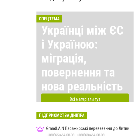
СПЕЦТЕМА
Українці між ЄС
і Україною:
міграція,
повернення та
нова реальність
Всі матеріали тут
ПІДПРИЄМСТВА ДНІПРА
GrandLAIN Пасажирські перевезення до Литви
+380(66)464-08-08, +380(68)464-08-08