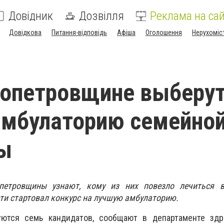
Довідник
Дозвілля
Реклама на сай
Довідкова
Питання-відповідь
Афіша
Оголошення
Нерухоміс
ропетровщине выберу
амбулаторию семейно
ы
петровщины узнают, кому из них повезло лечиться 
ти стартовал конкурс на лучшую амбулаторию.
уются семь кандидатов, сообщают в департаменте здр