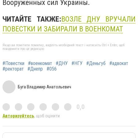
Вооруженных сил Украины.
ЧИТАЙТЕ ТАКЖЕ:
ВОЗЛЕ ДНУ ВРУЧАЛИ
ПОВЕСТКИ И ЗАБИРАЛИ В ВОЕНКОМАТ
Якщо ви помітили помилку, виділіть необхідний текст і натисніть Ctrl + Enter, щоб
повідомити про це редакцію
#Повестки
#военкомат
#ДНУ
#НГУ
#Деньгуб
#адвокат
#ректорат
#Днепр
#056
Буга Владимир Анатольевич
0,0
Авторизуйтесь
, щоб оцінити