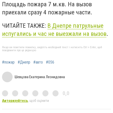
Площадь пожара 7 м.кв. На вызов
приехали сразу 4 пожарные части.
ЧИТАЙТЕ ТАКЖЕ:
В Днепре патрульные
испугались и час не выезжали на вызов
.
Якщо ви помітили помилку, виділіть необхідний текст і натисніть Ctrl + Enter, щоб
повідомити про це редакцію
#пожар
#Днепр
#авто
#056
Шевцова Екатерина Леонидовна
0,0
Авторизуйтесь
, щоб оцінити