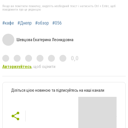
Якщо ви помітили помилку, виділіть необхідний текст і натисніть Ctrl + Enter, щоб
повідомити про це редакцію
#кафе
#Днепр
#обзор
#056
Шевцова Екатерина Леонидовна
0,0
Авторизуйтесь
, щоб оцінити
Діліться цією новиною та підписуйтесь на наші канали