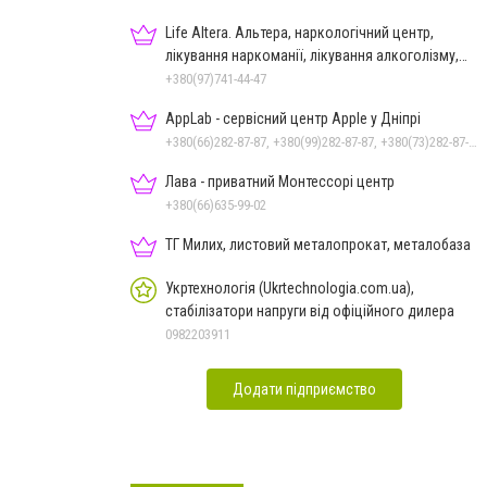
Life Altera. Альтера, наркологічний центр,
лікування наркоманії, лікування алкоголізму,
зняття ломки
+380(97)741-44-47
AppLab - сервісний центр Apple у Дніпрі
+380(66)282-87-87, +380(99)282-87-87, +380(73)282-87-87
Лава - приватний Монтессорі центр
+380(66)635-99-02
ТГ Милих, листовий металопрокат, металобаза
Укртехнологія (Ukrtechnologia.com.ua),
стабілізатори напруги від офіційного дилера
0982203911
Додати підприємство