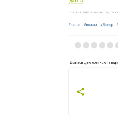
(ФОТО)
.
Якщо ви помітили помилку, виділіть нео
#киоск
#пожар
#Днепр
Діліться цією новиною та підп