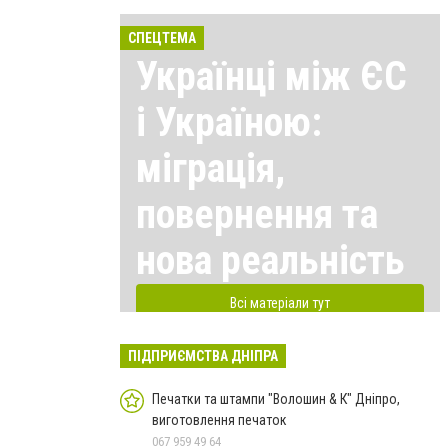
СПЕЦТЕМА
Українці між ЄС
і Україною:
міграція,
повернення та
нова реальність
Всі матеріали тут
ПІДПРИЄМСТВА ДНІПРА
Печатки та штампи "Волошин & К" Дніпро,
виготовлення печаток
067 959 49 64