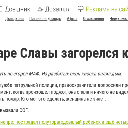
Довідник
Дозвілля
Реклама на сай
Довідкова
Питання-відповідь
Афіша
Оголошення
Нерухоміс
аре Славы загорелся 
уть не сгорел МАФ. Из разбитых окон киоска валил дым.
лужбе патрульной полиции, правоохранители допросили пр
омент, когда произошел поджог, она спала и ничего не виде
ть пожар. Кто мог это сделать, женщина не знает.
вызвали СОГ.
непре: пострадал полуторагодовалый ребенок и ещё четы