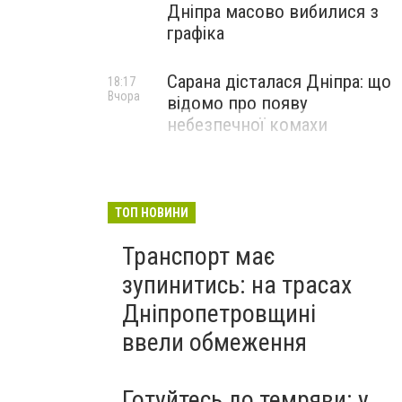
Дніпра масово вибилися з
графіка
Сарана дісталася Дніпра: що
18:17
Вчора
відомо про появу
небезпечної комахи
ТОП НОВИНИ
Транспорт має
зупинитись: на трасах
Дніпропетровщині
ввели обмеження
Готуйтесь до темряви: у