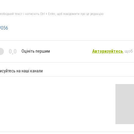
бхідний текст і натисніть Ctrl + Enter, щоб повідомити про це редакцію
#056
0,0
Оцініть першим
Авторизуйтесь
, щоб
исуйтесь на наші канали