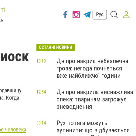
ті
Рус
ть
ОСТАННІ НОВИНИ
киоск
Дніпро накриє небезпечна
13:10
гроза: негода почнеться
вже найближчої години
одавщицу.
Дніпро накрила виснажлива
12:54
ла. Когда
спека: тваринам загрожує
зневоднення
Рух потяга можуть
09:14
ре человека
зупинити: що відбувається