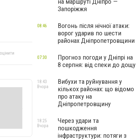
на маршруті Дніпро —
Запоріжжя
Вогонь після нічної атаки:
08:46
ворог ударив по шести
районах Дніпропетровщини
 оцінити
Прогноз погоди у Дніпрі на
07:30
8 серпня: від спеки до дощу
Вибухи та руйнування у
18:43
Вчора
кількох районах: що відомо
про атаку на
Дніпропетровщину
Через удари та
18:25
Вчора
пошкодження
інфраструктури: потяги з