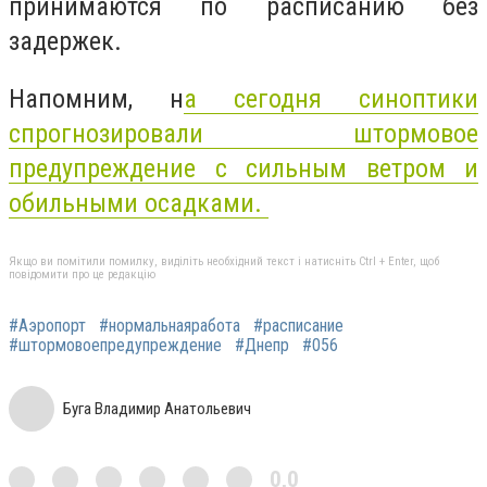
принимаются по расписанию без
задержек.
Напомним, н
а сегодня синоптики
спрогнозировали штормовое
предупреждение с сильным ветром и
обильными осадками.
Якщо ви помітили помилку, виділіть необхідний текст і натисніть Ctrl + Enter, щоб
повідомити про це редакцію
#Аэропорт
#нормальнаяработа
#расписание
#штормовоепредупреждение
#Днепр
#056
Буга Владимир Анатольевич
0,0