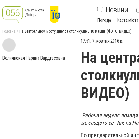
Новини
Погода
Карта міста
Головна
На центральном мосту Днепра столкнулись 10 машин (ФОТО, ВИДЕО)
17:51, 7 жовтня 2016 р.
На центр
Волнянская Нарина Вардгесовна
столкнул
ВИДЕО)
Рабочая неделя позади 
же создать ее. Так на 
По предварительной инф