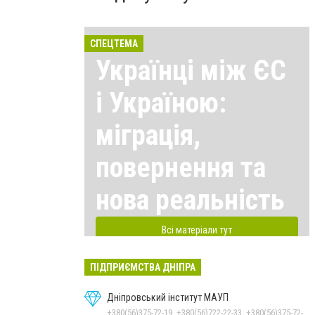
СПЕЦТЕМА
Українці між ЄС
і Україною:
міграція,
повернення та
нова реальність
Всі матеріали тут
ПІДПРИЄМСТВА ДНІПРА
Дніпровський інститут МАУП
+380(56)375-72-19, +380(56)722-22-33, +380(56)375-72-13, +380(56)375-72-12