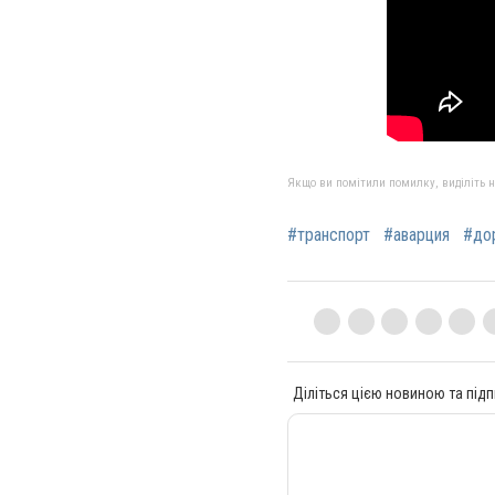
Якщо ви помітили помилку, виділіть нео
#транспорт
#аварция
#до
Діліться цією новиною та підп