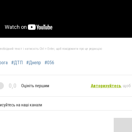
бхідний текст і натисніть Ctrl + Enter, щоб повідомити про це редакцію
рога
#ДТП
#Днепр
#056
0,0
Оцініть першим
Авторизуйтесь
, щоб
исуйтесь на наші канали