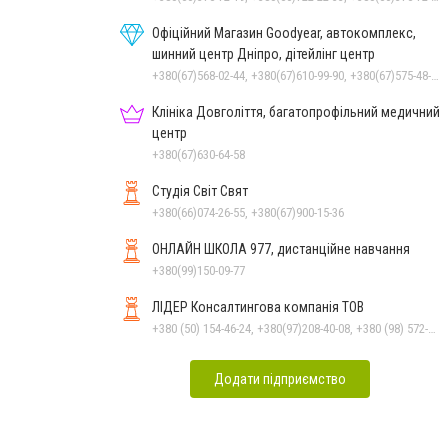
Офіційний Магазин Goodyear, автокомплекс,
шинний центр Дніпро, дітейлінг центр
+380(67)568-02-44, +380(67)610-99-90, +380(67)575-48-22
Клініка Довголіття, багатопрофільний медичний
центр
+380(67)630-64-58
Студія Світ Свят
+380(66)074-26-55, +380(67)900-15-36
ОНЛАЙН ШКОЛА 977, дистанційне навчання
+380(99)150-09-77
ЛІДЕР Консалтингова компанія ТОВ
+380 (50) 154-46-24, +380(97)208-40-08, +380 (98) 572-24-00, +380 (56) 373-40-02
Додати підприємство