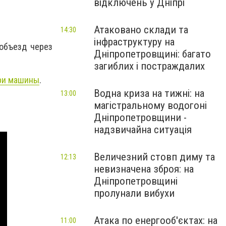
відключень у Дніпрі
Атаковано склади та
14:30
інфраструктуру на
объезд через
Дніпропетровщині: багато
загиблих і постраждалих
ри машины
.
Водна криза на тижні: на
13:00
магістральному водогоні
Дніпропетровщини -
надзвичайна ситуація
Величезний стовп диму та
12:13
невизначена зброя: на
Дніпропетровщині
пролунали вибухи
Атака по енергооб'єктах: на
11:00