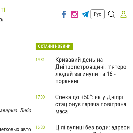
ті
Рус
ть
ОСТАННІ НОВИНИ
Кривавий день на
19:31
Дніпропетровщині: п’ятеро
людей загинули та 16 -
поранені
Спека до +50°: як у Дніпрі
17:00
стаціонує гаряча повітряна
 аварию. Либо
маса
Цілі вулиці без води: адреси
16:30
легковых авто