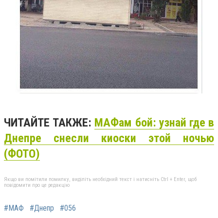
ЧИТАЙТЕ ТАКЖЕ:
МАФам бой: узнай где в
Днепре снесли киоски этой ночью
(ФОТО)
Якщо ви помітили помилку, виділіть необхідний текст і натисніть Ctrl + Enter, щоб
повідомити про це редакцію
#МАФ
#Днепр
#056