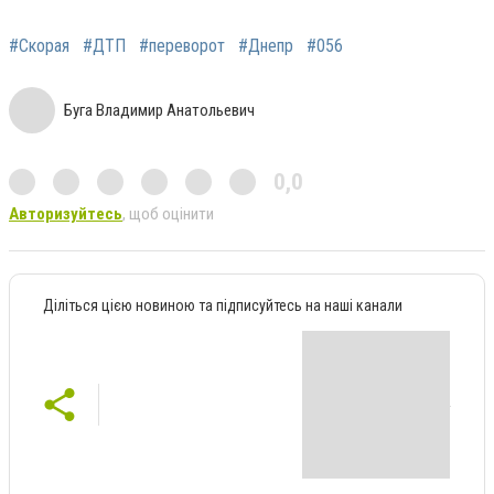
#Скорая
#ДТП
#переворот
#Днепр
#056
Буга Владимир Анатольевич
0,0
Авторизуйтесь
, щоб оцінити
Діліться цією новиною та підписуйтесь на наші канали