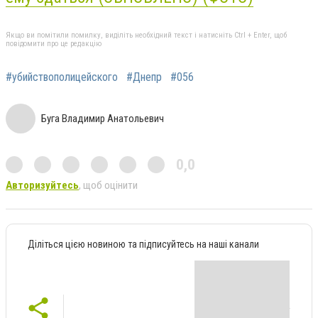
Якщо ви помітили помилку, виділіть необхідний текст і натисніть Ctrl + Enter, щоб
повідомити про це редакцію
#убийствополицейского
#Днепр
#056
Буга Владимир Анатольевич
0,0
Авторизуйтесь
, щоб оцінити
Діліться цією новиною та підписуйтесь на наші канали