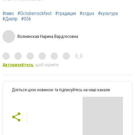
#пиво
#Octoberrockfest
#традиция
#отдых
#культура
#Днепр
#056
Волнянская Нарина Вардгесовна
0,0
Авторизуйтесь
, щоб оцінити
Діліться цією новиною та підписуйтесь на наші канали