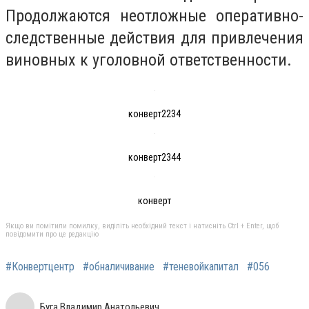
Продолжаются неотложные оперативно-
следственные действия для привлечения
виновных к уголовной ответственности.
конверт2234
конверт2344
конверт
Якщо ви помітили помилку, виділіть необхідний текст і натисніть Ctrl + Enter, щоб
повідомити про це редакцію
#Конвертцентр
#обналичивание
#теневойкапитал
#056
Буга Владимир Анатольевич