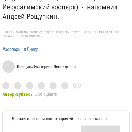
Иерусалимский зоопарк), - напомнил
Андрей Рощупкин.
Якщо ви помітили помилку, виділіть необхідний текст і натисніть Ctrl + Enter, щоб
повідомити про це редакцію
#зоопарк
#Днепр
Шевцова Екатерина Леонидовна
0,0
Авторизуйтесь
, щоб оцінити
Діліться цією новиною та підписуйтесь на наші канали