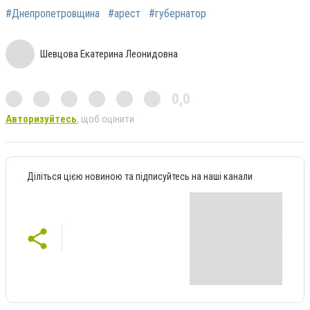
#Днепропетровщина
#арест
#губернатор
Шевцова Екатерина Леонидовна
0,0
Авторизуйтесь
, щоб оцінити
Діліться цією новиною та підписуйтесь на наші канали