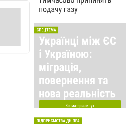
тимчасово припинять
подачу газу
СПЕЦТЕМА
Українці між ЄС
і Україною:
міграція,
повернення та
нова реальність
Всі матеріали тут
ПІДПРИЄМСТВА ДНІПРА