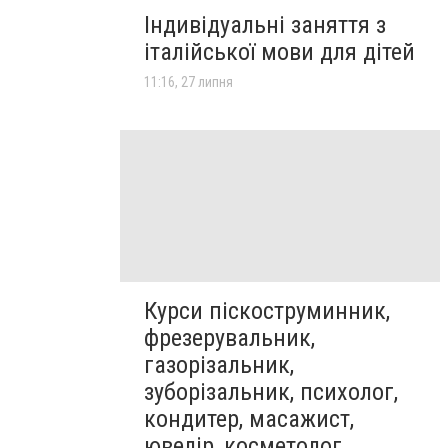
Індивідуальні заняття з
італійської мови для дітей
11:16, 27 липня
Курси піскоструминник,
фрезерувальник,
газорізальник,
зуборізальник, психолог,
кондитер, масажист,
ювелір, косметолог,