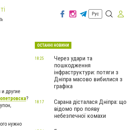
ті
Рус
ть
ОСТАННІ НОВИНИ
Через удари та
18:25
пошкодження
інфраструктури: потяги з
Дніпра масово вибилися з
графіка
 и другие
ропетровска
?
Сарана дісталася Дніпра: що
18:17
упон,
відомо про появу
небезпечної комахи
того нужно