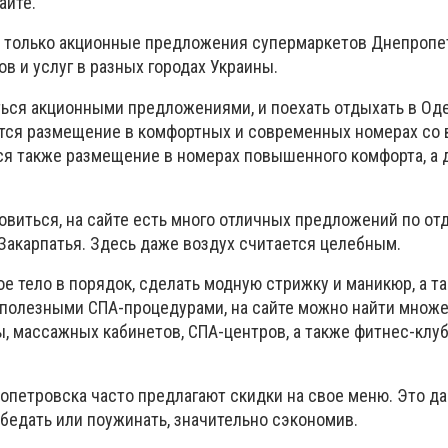
айте.
е только акционные предложения супермаркетов Днепропет
в и услуг в разных городах Украины.
ться акционными предложениями, и поехать отдыхать в Од
ется размещение в комфортных и современных номерах со
ся также размещение в номерах повышенного комфорта, а 
ровиться, на сайте есть много отличных предложений по от
 Закарпатья. Здесь даже воздух считается целебным.
е тело в порядок, сделать модную стрижку и маникюр, а т
 полезными СПА-процедурами, на сайте можно найти множ
ы, массажных кабинетов, СПА-центров, а также фитнес-клуб
опетровска часто предлагают скидки на свое меню. Это да
бедать или поужинать, значительно сэкономив.