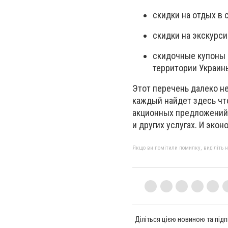
скидки на отдых в с
скидки на экскурси
скидочные купоны 
территории Украин
Этот перечень далеко не
каждый найдет здесь чт
акционных предложений,
и других услугах. И эко
Якщо ви помітили помилку, виділіть нео
Діліться цією новиною та підп