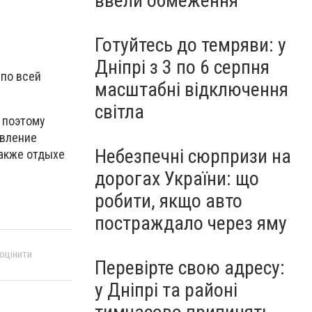
ввели обмеження
Готуйтесь до темряви: у
Дніпрі з 3 по 6 серпня
 по всей
масштабні відключення
світла
 поэтому
овление
Небезпечні сюрпризи на
также отдыхе
дорогах України: що
робити, якщо авто
постраждало через яму
 оцінити
Перевірте свою адресу:
у Дніпрі та районі