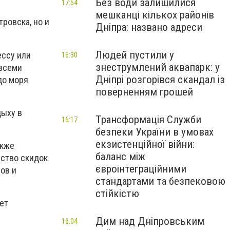
Без води залишилися
17:54
мешканці кількох районів
ровска, но и
Дніпра: названо адреси
Людей пустили у
ессу или
16:30
знеструмлений аквапарк: у
 всеми
Дніпрі розгорівся скандал із
до моря
поверненням грошей
дыху в
Трансформація Служби
16:17
безпеки України в умовах
екзистенційної війни:
акже
баланс між
ество скидок
євроінтеграційними
ов и
стандартами та безпековою
стійкістю
ет
Дим над Дніпровським
16:04