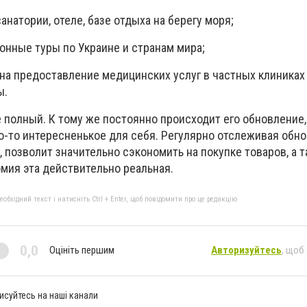
анатории, отеле, базе отдыха на берегу моря;
онные туры по Украине и странам мира;
на предоставление медицинских услуг в частных клиниках
ы.
 полный. К тому же постоянно происходит его обновление,
о-то интересненькое для себя. Регулярно отслеживая обн
 позволит значительно сэкономить на покупке товаров, а 
номия эта действительно реальная.
бхідний текст і натисніть Ctrl + Enter, щоб повідомити про це редакцію
0,0
Оцініть першим
Авторизуйтесь
, щоб
исуйтесь на наші канали