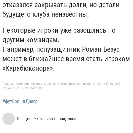
отказался закрывать долги, но детали
будущего клуба неизвестны.
Некоторые игроки уже разошлись по
другим командам.
Например, полузащитник Роман Безус
может в ближайшее время стать игроком
«Карабюкспора».
Якщо ви помітили помилку, виділіть необхідний текст і натисніть Ctrl + Enter, щоб
повідомити про це редакцію
#футбол
#Днепр
Шевцова Екатерина Леонидовна