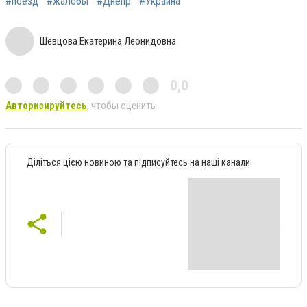
#поезд
#жалобы
#Днепр
#Украина
Шевцова Екатерина Леонидовна
0,0
Авторизируйтесь
, чтобы оценить
Діліться цією новиною та підписуйтесь на наші канали