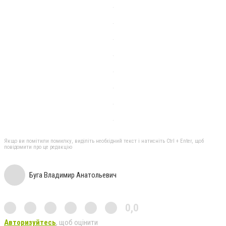
Якщо ви помітили помилку, виділіть необхідний текст і натисніть Ctrl + Enter, щоб
повідомити про це редакцію
Буга Владимир Анатольевич
0,0
Авторизуйтесь
, щоб оцінити