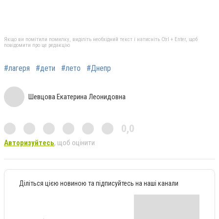
Якщо ви помітили помилку, виділіть необхідний текст і натисніть Ctrl + Enter, щоб
повідомити про це редакцію
#лагеря
#дети
#лето
#Днепр
Шевцова Екатерина Леонидовна
0,0
Авторизуйтесь
, щоб оцінити
Діліться цією новиною та підписуйтесь на наші канали