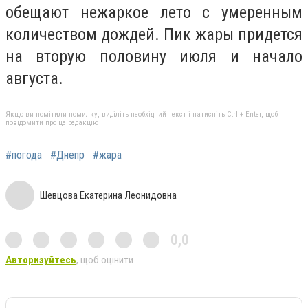
обещают нежаркое лето с умеренным
количеством дождей. Пик жары придется
на вторую половину июля и начало
августа.
Якщо ви помітили помилку, виділіть необхідний текст і натисніть Ctrl + Enter, щоб
повідомити про це редакцію
#погода
#Днепр
#жара
Шевцова Екатерина Леонидовна
0,0
Авторизуйтесь
, щоб оцінити