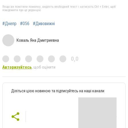
Якщо ви помітили помилку, виділіть необхідний текст і натисніть Ctrl + Enter, щоб
повідомити про це редакцію
#Днепр
#056
#Дивовижні
Коваль Яна Дмитриевна
0,0
Авторизуйтесь
, щоб оцінити
Діліться цією новиною та підписуйтесь на наші канали