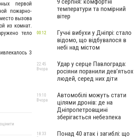
9 серпня: комфортні
рных первой
температури та помірний
ной пожарно-
вітер
 место вызова
ой из комнат.
Гучні вибухи у Дніпрі: стало
ружено тело
00:12
відомо, що відбувалося в
небі над містом
ривлекалось 3
Удар у серце Павлограда:
22:45
Вчора
росіяни поранили дев’ятьох
людей, серед них діти
Автомобілі можуть стати
19:10
Вчора
цілями дронів: де на
Дніпропетровщині
зберігається небезпека
 оцінити
Понад 40 атак і загиблі: що
18:33