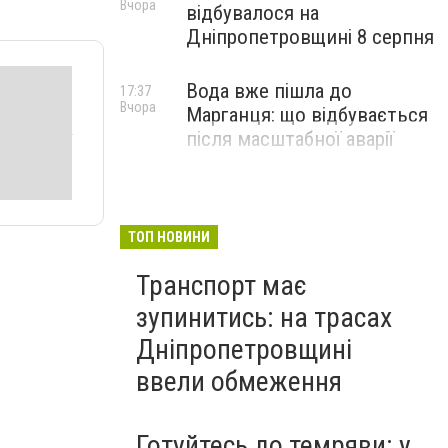
Вчора
відбувалося на
Дніпропетровщині 8 серпня
Вода вже пішла до
17:37
Вчора
Марганця: що відбувається
після масштабної аварії
ТОП НОВИНИ
Транспорт має
зупинитись: на трасах
Дніпропетровщині
ввели обмеження
Готуйтесь до темряви: у