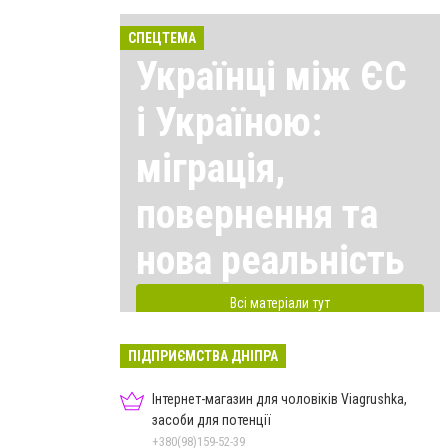
СПЕЦТЕМА
Українці між ЄС
і Україною:
міграція,
повернення та
нова реальність
Всі матеріали тут
ПІДПРИЄМСТВА ДНІПРА
Інтернет-магазин для чоловіків Viagrushka,
засоби для потенції
+380(98)159-52-39