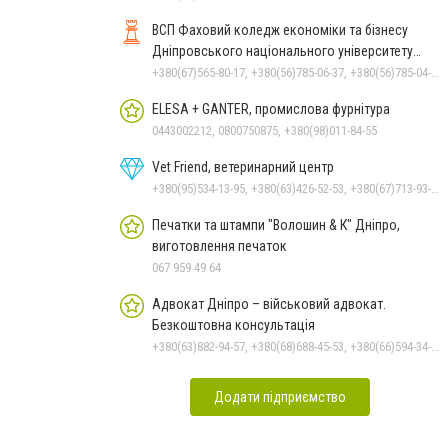
ВСП Фаховий коледж економіки та бізнесу
Дніпровського національного університету
імені Олеся Гончара
+380(67)565-80-17, +380(56)785-06-37, +380(56)785-04-97
ELESA + GANTER, промислова фурнітура
0443002212, 0800750875, +380(98)011-84-55
Vet Friend, ветеринарний центр
+380(95)534-13-95, +380(63)426-52-53, +380(67)713-93-47
Печатки та штампи "Волошин & К" Дніпро,
виготовлення печаток
067 959 49 64
Адвокат Дніпро – військовий адвокат.
Безкоштовна консультація
+380(63)882-94-57, +380(68)688-45-53, +380(66)594-34-88
Додати підприємство