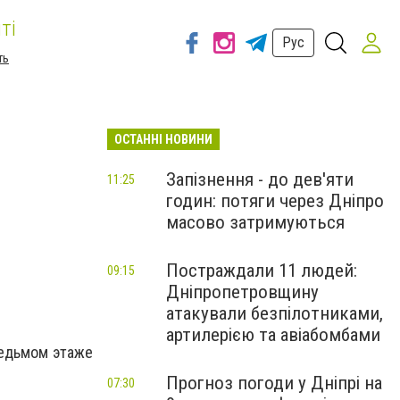
ті
Рус
ть
ОСТАННІ НОВИНИ
Запізнення - до дев'яти
11:25
годин: потяги через Дніпро
масово затримуються
Постраждали 11 людей:
09:15
Дніпропетровщину
атакували безпілотниками,
артилерією та авіабомбами
седьмом этаже
Прогноз погоди у Дніпрі на
07:30