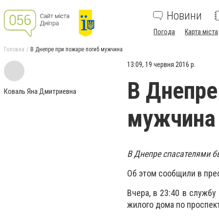
Новини
Погода
Карта міста
Головна
В Днепре при пожаре погиб мужчина
13:09, 19 червня 2016 р.
В Днепре
Коваль Яна Дмитриевна
мужчина
В Днепре спасателями б
Об этом сообщили в пре
Вчера, в 23:40 в служб
жилого дома по проспект