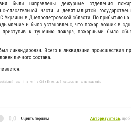
вия были направлены дежурные отделения пожа
но-спасательной части и девятнадцатой государствен
С Украины в Днепропетровской области. По прибытию на
адымление и было установлено, что пожар возник в одн
 приступив к тушению пожара, пожарными было обна
 был ликвидирован. Всего к ликвидации происшествия п
ловек личного состава.
ливается.
бхідний текст і натисніть Ctrl + Enter, щоб повідомити про це редакцію
0,0
Оцініть першим
Авторизуйтесь
, щоб