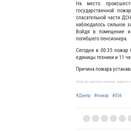
На место происшест
государственной пожар
спасательной части ДСН
наблюдалось сильное з
Войдя в помещение и
погибшего пенсионера.
Сегодня в 00:35 пожар
единицы техники и 11 че
Причина пожара устанав
Якщо ви помітили помилку, виділіть нео
#Днепр
#пожар
#056