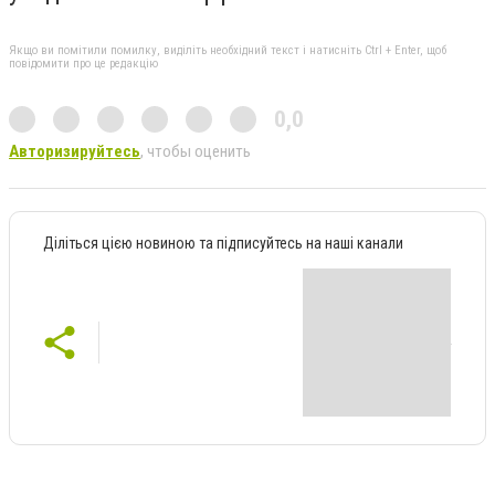
Якщо ви помітили помилку, виділіть необхідний текст і натисніть Ctrl + Enter, щоб
повідомити про це редакцію
0,0
Авторизируйтесь
, чтобы оценить
Діліться цією новиною та підписуйтесь на наші канали