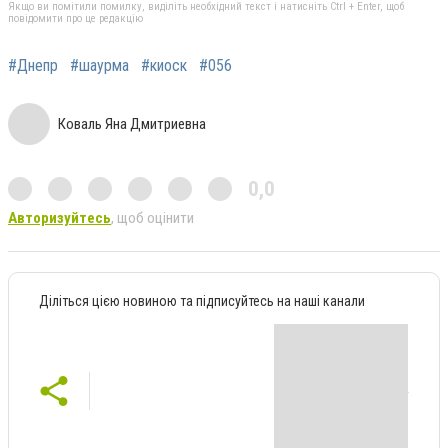
Якщо ви помітили помилку, виділіть необхідний текст і натисніть Ctrl + Enter, щоб
повідомити про це редакцію
#Днепр
#шаурма
#киоск
#056
Коваль Яна Дмитриевна
0,0
Авторизуйтесь
, щоб оцінити
Діліться цією новиною та підписуйтесь на наші канали