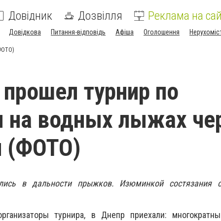
Довідник
Дозвілля
Реклама на сай
Довідкова
Питання-відповідь
Афіша
Оголошення
Нерухоміс
ФОТО)
 прошел турнир по
 на водных лыжах че
 (ФОТО)
лись в дальности прыжков. Изюминкой состязания 
организаторы турнира, в Днепр приехали: многократн