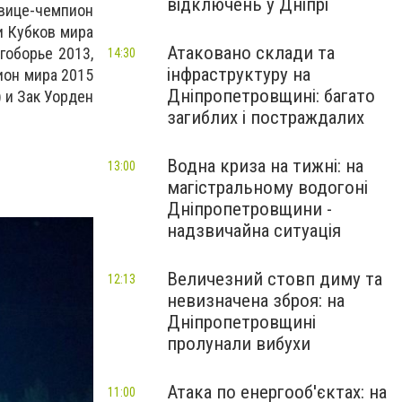
відключень у Дніпрі
 вице-чемпион
и Кубков мира
Атаковано склади та
гоборье 2013,
14:30
інфраструктуру на
ион мира 2015
Дніпропетровщині: багато
 и Зак Уорден
загиблих і постраждалих
Водна криза на тижні: на
13:00
магістральному водогоні
Дніпропетровщини -
надзвичайна ситуація
Величезний стовп диму та
12:13
невизначена зброя: на
Дніпропетровщині
пролунали вибухи
Атака по енергооб'єктах: на
11:00