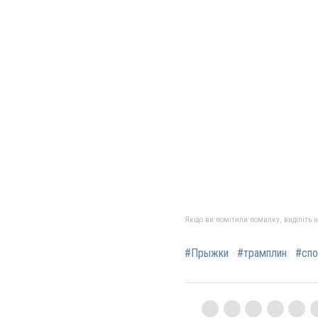
Якщо ви помітили помилку, виділіть нео
#Прыжки
#трамплин
#спо