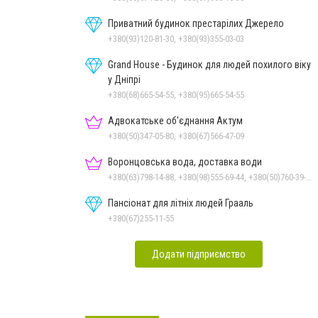
Приватний будинок престарілих Джерело
+380(93)120-81-30, +380(93)355-03-03
Grand House - Будинок для людей похилого віку
у Дніпрі
+380(68)665-54-55, +380(95)665-54-55
Адвокатське об'єднання Актум
+380(50)347-05-80, +380(67)566-47-09
Воронцовська вода, доставка води
+380(63)798-14-88, +380(98)555-69-44, +380(50)760-39-90, +380(56)798-14-88
Пансіонат для літніх людей Грааль
+380(67)255-11-55
Додати підприємство