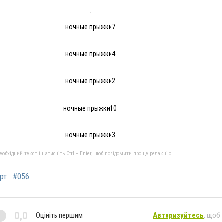
ночные прыжки7
ночные прыжки4
ночные прыжки2
ночные прыжки10
ночные прыжки3
бхідний текст і натисніть Ctrl + Enter, щоб повідомити про це редакцію
рт
#056
0,0
Оцініть першим
Авторизуйтесь
, щоб