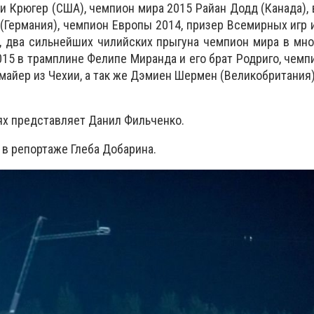
 Крюгер (США), чемпион мира 2015 Райан Додд (Канада),
(Германия), чемпион Европы 2014, призер Всемирных игр 
, два сильнейших чилийских прыгуна чемпион мира в мно
15 в трамплине Фелипе Миранда и его брат Родриго, чемп
майер из Чехии, а так же Дэмиен Шермен (Великобритания)
ях представляет Данил Фильченко.
 в репортаже Глеба Добарина.