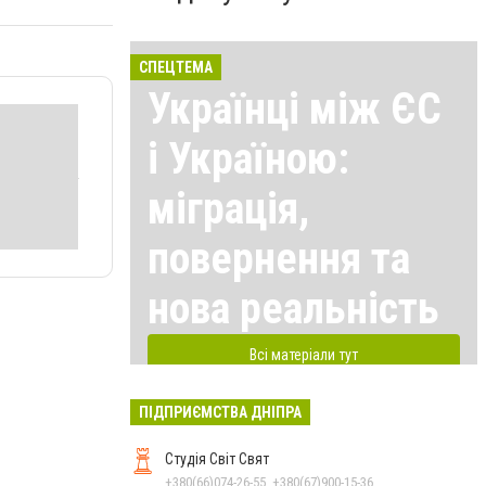
СПЕЦТЕМА
Українці між ЄС
і Україною:
міграція,
повернення та
нова реальність
Всі матеріали тут
ПІДПРИЄМСТВА ДНІПРА
Студія Світ Свят
+380(66)074-26-55, +380(67)900-15-36