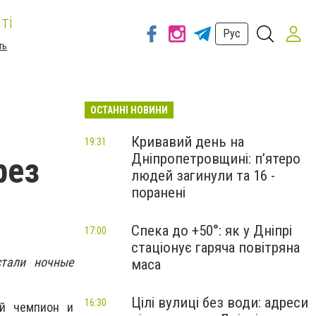
ті
Рус
ть
ОСТАННІ НОВИНИ
Кривавий день на
19:31
Дніпропетровщині: п’ятеро
рез
людей загинули та 16 -
поранені
Спека до +50°: як у Дніпрі
17:00
стаціонує гаряча повітряна
стали ночные
маса
Цілі вулиці без води: адреси
16:30
ый чемпион и