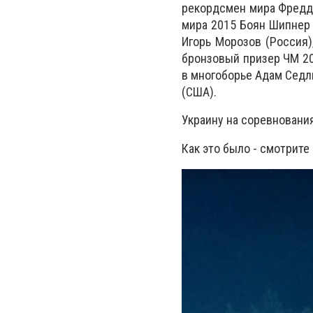
рекордсмен мира Фредди
мира 2015 Боян Шипнер 
Игорь Морозов (Россия)
бронзовый призер ЧМ 20
в многоборье Адам Седл
(США).
Украину на соревновани
Как это было - смотрите