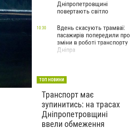
Дніпропетровщині
повертають світло
Вдень скасують трамваї:
10:30
пасажирів попередили про
зміни в роботі транспорту
Дніпра
ТОП НОВИНИ
ночные прыжки5
Транспорт має
зупинитись: на трасах
Дніпропетровщині
ввели обмеження