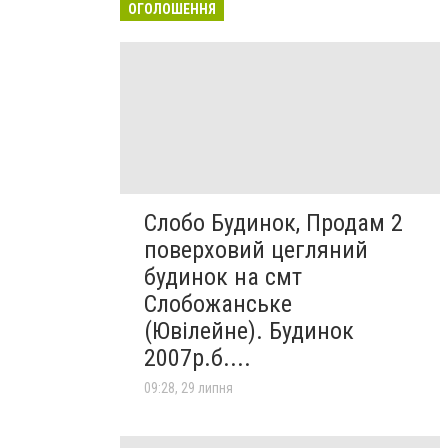
ОГОЛОШЕННЯ
Слобо Будинок, Продам 2
поверховий цегляний
будинок на смт
Слобожанське
(Ювілейне). Будинок
2007р.б....
09:28, 29 липня