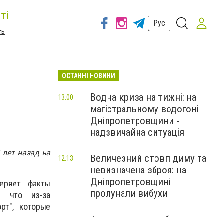
ті
Рус
ть
ОСТАННІ НОВИНИ
Водна криза на тижні: на
13:00
магістральному водогоні
Дніпропетровщини -
надзвичайна ситуація
 лет назад на
Величезний стовп диму та
12:13
невизначена зброя: на
Дніпропетровщині
еряет факты
пролунали вибухи
, что из-за
рт", которые