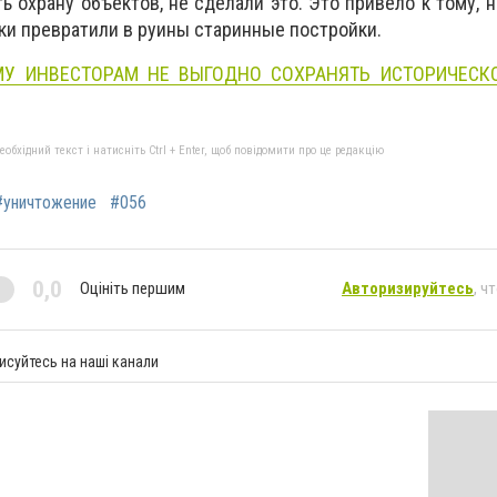
 охрану объектов, не сделали это. Это привело к тому, 
и превратили в руины старинные постройки.
МУ ИНВЕСТОРАМ НЕ ВЫГОДНО СОХРАНЯТЬ ИСТОРИЧЕСК
бхідний текст і натисніть Ctrl + Enter, щоб повідомити про це редакцію
#уничтожение
#056
0,0
Оцініть першим
Авторизируйтесь
, ч
исуйтесь на наші канали