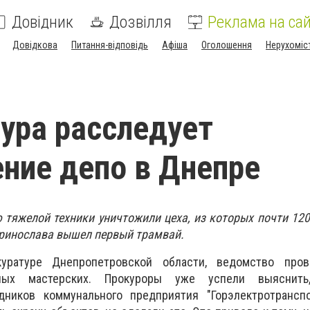
Довідник
Дозвілля
Реклама на сай
Довідкова
Питання-відповідь
Афіша
Оголошення
Нерухоміс
ура расследует
ние депо в Днепре
тяжелой техники уничтожили цеха, из которых почти 120
еринослава вышел первый трамвай.
уратуре Днепропетровской области, ведомство пров
ных мастерских. Прокуроры уже успели выяснить
дников коммунального предприятия "Горэлектротранспо