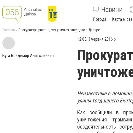
Новини
Погода
Карта міста
Головна
Прокуратура расследует уничтожение депо в Днепре
12:05, 3 червня 2016 р.
Прокурат
Буга Владимир Анатольевич
уничтоже
Неизвестные с помощью 
улицы тогдашнего Екат
Как сообщили в прок
уничтожения трамвай
бездеятельность сотру