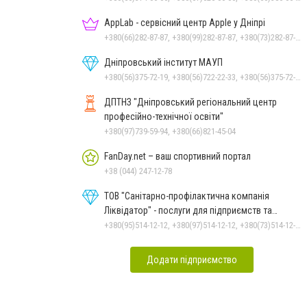
AppLab - сервісний центр Apple у Дніпрі
+380(66)282-87-87, +380(99)282-87-87, +380(73)282-87-87
Дніпровський інститут МАУП
+380(56)375-72-19, +380(56)722-22-33, +380(56)375-72-13, +380(56)375-72-12
ДПТНЗ "Дніпровський регіональний центр
професійно-технічної освіти"
+380(97)739-59-94, +380(66)821-45-04
FanDay.net – ваш спортивний портал
+38 (044) 247-12-78
ТОВ "Санітарно-профілактична компанія
Ліквідатор" - послуги для підприємств та
населення
+380(95)514-12-12, +380(97)514-12-12, +380(73)514-12-12
Додати підприємство