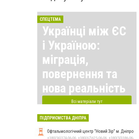
СПЕЦТЕМА
Українці між ЄС
і Україною:
міграція,
повернення та
нова реальність
Всі матеріали тут
ПІДПРИЄМСТВА ДНІПРА
Офтальмологічний центр “Новий Зір” м. Дніпро
+380(56)374-06-06, +380(67)625-06-06, +380(50)386-06-06