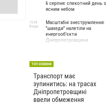
6 серпня: спекотний день з
ясним небом
Масштабні знеструмлення:
19:39
Вчора
"шахеди" налетіли на
енергооб'єкти
Дніпропетровщини
ТОП НОВИНИ
Транспорт має
зупинитись: на трасах
Дніпропетровщині
ввели обмеження