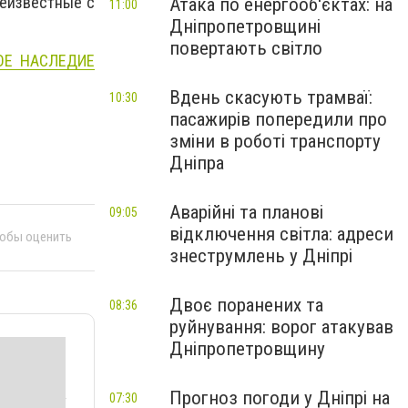
неизвестные с
Атака по енергооб'єктах: на
11:00
Дніпропетровщині
повертають світло
ОЕ НАСЛЕДИЕ
Вдень скасують трамваї:
10:30
пасажирів попередили про
зміни в роботі транспорту
Дніпра
Аварійні та планові
09:05
відключення світла: адреси
тобы оценить
знеструмлень у Дніпрі
Двоє поранених та
08:36
руйнування: ворог атакував
Дніпропетровщину
Прогноз погоди у Дніпрі на
07:30