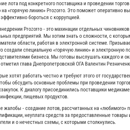
ание лота под конкретного поставщика и проведении торгов
 на «горячую линию» Prozorro. Это поможет оперативно в
 эффективно бороться с коррупцией.
внедрении Prozorro - это махинации отдельных чиновников
ьных предприятий. Мы хотим знать о сложности, с которы
матели области, работая в электронной системе. Призыва
го создали специальную «горячую линию» и электронную по
дставителями бизнеса. Мы готовы выслушать каждого и ок
 отметил глава Днепропетровской ОГА Валентин Резниченк
ые хотят работать честно и требуют этого от государстве
 чтобы обсудить основные проблемы при проведении торго
сзакупок. К диалогу присоединились поставщики медикаме
зинфекции, пищевых продуктов.
 жалобы - создание лотов, рассчитанных на «любимого» 
ификации, неуплата средств за предоставленные товары и
тели и о нечестных схемы, с которыми столкнулись.