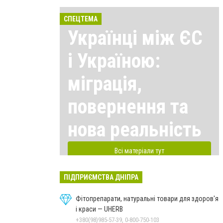
СПЕЦТЕМА
Українці між ЄС
і Україною:
міграція,
повернення та
нова реальність
Всі матеріали тут
ПІДПРИЄМСТВА ДНІПРА
Фітопрепарати, натуральні товари для здоров'я
і краси — UHERB
+380(98)985-57-39, 0-800-750-103