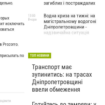
загиблих і постраждалих
дельно.
Водна криза на тижні: на
13:00
торых
Вчора
магістральному водогоні
лит исключить
Дніпропетровщини -
зоваться
надзвичайна ситуація
 Prozorro.
 присылать по
ТОП НОВИНИ
Транспорт має
зупинитись: на трасах
Дніпропетровщині
ввели обмеження
 оцінити
Готуйтесь до темряви: у