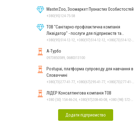
MasterZoo, Зоомаркет Пухнастих Особистостей
+380(95)124-75-58
ТОВ "Санітарно-профілактична компанія
Ліквідатор" - послуги для підприємств та
населення
+380(95)514-12-12, +380(97)514-12-12, +380(73)514-12-12
А-Турбо
0973850589, 0680313100
Postupai, платформа супроводу для навчання в
Словаччині
+380(73)277-41-77, +380(67)295-41-77, +380(73)277-41-77
ЛІДЕР Консалтингова компанія ТОВ
+380 (50) 154-46-24, +380(97)208-40-08, +380 (98) 572-24-00, +380 (56) 373-40-02
Додати підприємство