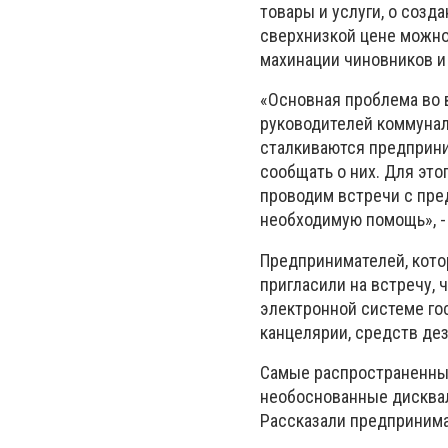
товары и услуги, о созд
сверхнизкой цене можно
махинации чиновников и
«Основная проблема во 
руководителей коммунал
сталкиваются предприни
сообщать о них. Для это
проводим встречи с пре
необходимую помощь», -
Предпринимателей, котор
пригласили на встречу,
электронной системе го
канцелярии, средств де
Самые распространенные
необоснованные дисквал
Рассказали предпринима