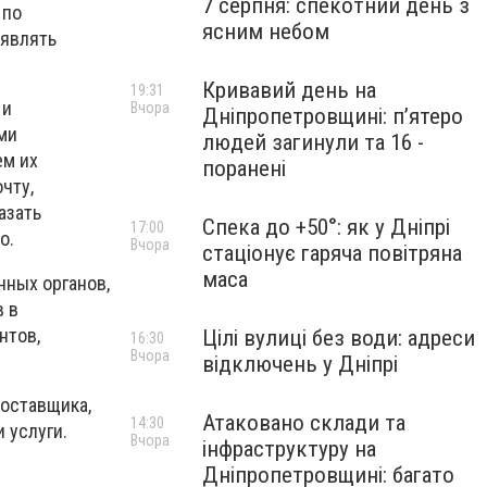
7 серпня: спекотний день з
 по
ясним небом
ыявлять
Кривавий день на
19:31
 и
Вчора
Дніпропетровщині: п’ятеро
ми
людей загинули та 16 -
ем их
поранені
чту,
азать
Спека до +50°: як у Дніпрі
17:00
о.
Вчора
стаціонує гаряча повітряна
маса
нных органов,
в в
нтов,
Цілі вулиці без води: адреси
16:30
Вчора
відключень у Дніпрі
поставщика,
Атаковано склади та
14:30
 услуги.
Вчора
інфраструктуру на
Дніпропетровщині: багато