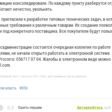
мацию консолидировали. По каждому пункту разберутся от
отают нечестно, увольнять.
пригласили к разработке типовых технических задач, в ко
ные требования к различным товарам. Их создание позво
и под конкретного поставщика. Все покупатели будут поль
садминистрации состоится очередная коллегия по работе в
лями, не начали открыто работать в электронной системе.
Prozorro: 056717 07 04. Жалобы в электронном виде можно
l.com
.
бхідний текст і натисніть Ctrl + Enter, щоб повідомити про це редакцію
ая власть
#056
0,0
Оцініть першим
Авторизуйтесь
, щоб