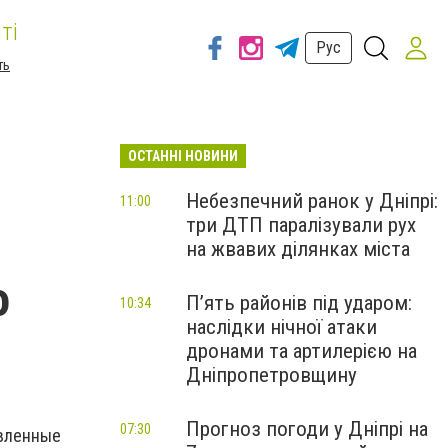
ті
Рус
ть
ОСТАННІ НОВИНИ
Небезпечний ранок у Дніпрі:
11:00
три ДТП паралізували рух
на жвавих ділянках міста
o
П’ять районів під ударом:
10:34
наслідки нічної атаки
дронами та артилерією на
Дніпропетровщину
Прогноз погоди у Дніпрі на
07:30
авленные