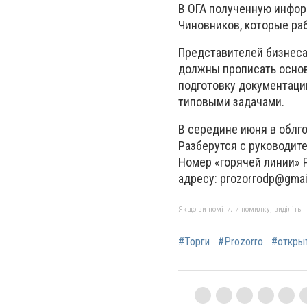
В ОГА полученную инфор
Чиновников, которые раб
Представителей бизнеса 
должны прописать основ
подготовку документаци
типовыми задачами.
В середине июня в облго
Разберутся с руководите
Номер «горячей линии» 
адресу:
prozorrodp@gmai
Якщо ви помітили помилку, виділіть нео
#Торги
#Prozorro
#открыт