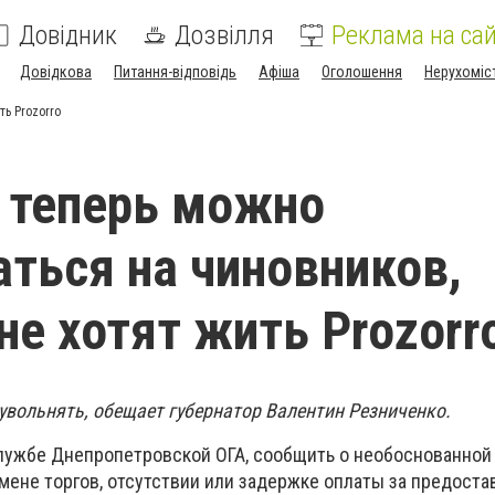
Довідник
Дозвілля
Реклама на сай
Довідкова
Питання-відповідь
Афіша
Оголошення
Нерухоміс
ь Prozorro
 теперь можно
ться на чиновников,
не хотят жить Prozorr
увольнять, обещает губернатор Валентин Резниченко.
лужбе Днепропетровской ОГА, сообщить о необоснованной
мене торгов, отсутствии или задержке оплаты за предост