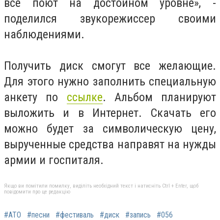
все поют на достойном уровне», -
поделился звукорежиссер своими
наблюдениями.
Получить диск смогут все желающие.
Для этого нужно заполнить специальную
анкету по
ссылке
. Альбом планируют
выложить и в Интернет. Скачать его
можно будет за символическую цену,
вырученные средства направят на нужды
армии и госпиталя.
Якщо ви помітили помилку, виділіть необхідний текст і натисніть Ctrl + Enter, щоб
повідомити про це редакцію
#АТО
#песни
#фестиваль
#диск
#запись
#056