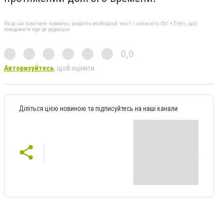
Якщо ви помітили помилку, виділіть необхідний текст і натисніть Ctrl + Enter, щоб
повідомити про це редакцію
0,0
Авторизуйтесь
, щоб оцінити
Діліться цією новиною та підписуйтесь на наші канали