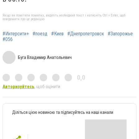
Якщо ви помітили помилку, виділіть необхідний текст і натисніть Ctrl + Enter, щоб
повідомити про це редакцію
#Интерсити+
#поезд
#Киев
#Днепропетровск
#Запорожье
#056
Буга Владимир Анатольевич
0,0
Авторизуйтесь
, щоб оцінити
Діліться цією новиною та підписуйтесь на наші канали