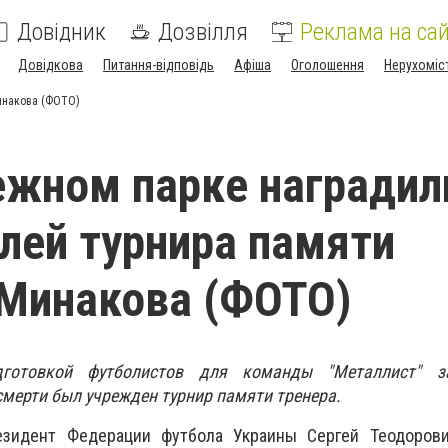
Довідник
Дозвілля
Реклама на сай
Довідкова
Питання-відповідь
Афіша
Оголошення
Нерухоміс
инакова (ФОТО)
жном парке наградил
лей турнира памяти
Минакова (ФОТО)
дготовкой футболистов для команды "Металлист" з
смерти был учрежден турнир памяти тренера.
езидент Федерации футбола Украины Сергей Теодорови