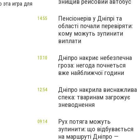
знищив рейсовий автобус
 эта игра для
Пенсіонерів у Дніпрі та
14:55
області почали перевіряти:
кому можуть зупинити
виплати
Дніпро накриє небезпечна
13:10
гроза: негода почнеться
вже найближчої години
Дніпро накрила виснажлива
12:54
спека: тваринам загрожує
зневоднення
Рух потяга можуть
09:14
зупинити: що відбувається
на маршруті Дніпро —