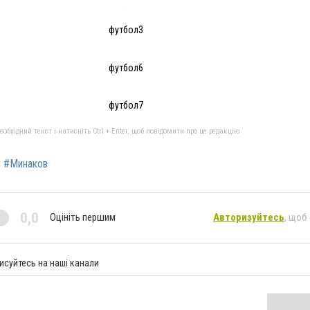
футбол3
футбол6
футбол7
бхідний текст і натисніть Ctrl + Enter, щоб повідомити про це редакцію
#Минаков
0,0
Оцініть першим
Авторизуйтесь
, щоб
исуйтесь на наші канали