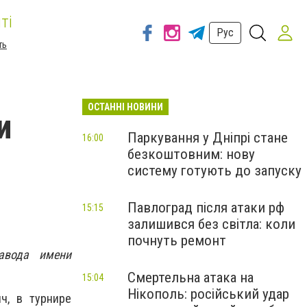
ті
Рус
ть
ОСТАННІ НОВИНИ
и
Паркування у Дніпрі стане
16:00
безкоштовним: нову
систему готують до запуску
Павлоград після атаки рф
15:15
залишився без світла: коли
почнуть ремонт
авода имени
Смертельна атака на
15:04
Нікополь: російський удар
ч, в турнире