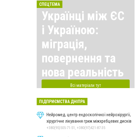
СПЕЦТЕМА
Українці між ЄС
і Україною:
міграція,
повернення та
нова реальність
Всі матеріали тут
ПІДПРИЄМСТВА ДНІПРА
Нейромед, центр ендоскопічної нейрохірургії,
хірургічне лікування гриж міжхребцевих дисків
+380(95)505-71-51, +380(97)421-87-35