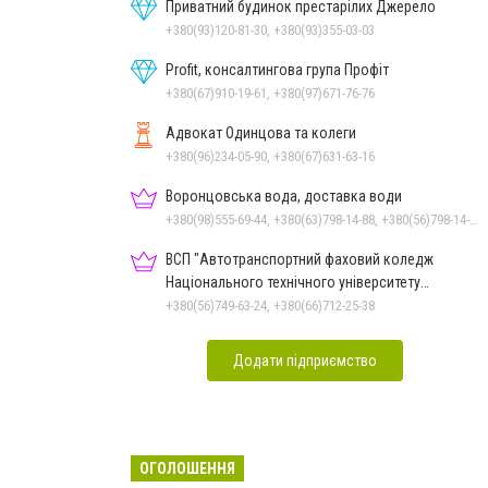
Приватний будинок престарілих Джерело
+380(93)120-81-30, +380(93)355-03-03
Profit, консалтингова група Профіт
+380(67)910-19-61, +380(97)671-76-76
Адвокат Одинцова та колеги
+380(96)234-05-90, +380(67)631-63-16
Воронцовська вода, доставка води
+380(98)555-69-44, +380(63)798-14-88, +380(56)798-14-88, +380(50)760-39-90
ВСП "Автотранспортний фаховий коледж
Національного технічного університету
"Дніпровська політехніка"
+380(56)749-63-24, +380(66)712-25-38
Додати підприємство
ОГОЛОШЕННЯ