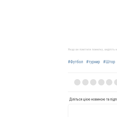
Якщо ви помітили помилку, виділіть нео
#Футбол
#турнир
#Штор
Діліться цією новиною та підп