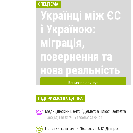
СПЕЦТЕМА
Українці між ЄС
і Україною:
міграція,
повернення та
нова реальність
Всі матеріали тут
ПІДПРИЄМСТВА ДНІПРА
Медицинский центр “Деметра Плюс” Demetra
+380(67)168-54-74, +380(66)373-94-94
Печатки та штампи "Волошин & К" Дніпро,