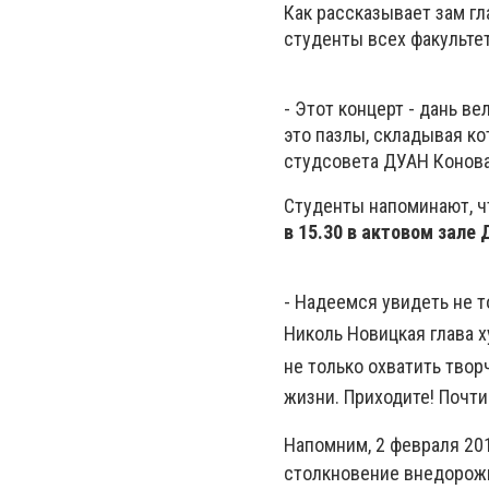
Как рассказывает зам г
студенты всех факульте
- Этот концерт - дань в
это пазлы, складывая ко
студсовета ДУАН Конов
Студенты напоминают, ч
в 15.30 в актовом зале
- Надеемся увидеть не т
Николь
Новицкая
глава 
не только охватить твор
жизни. Приходите! Почти
Напомним, 2 февраля 20
столкновение внедорожни