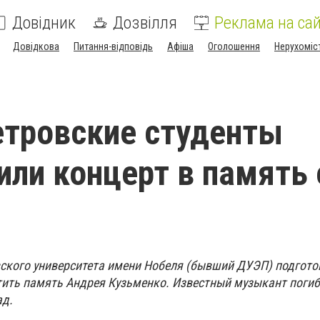
Довідник
Дозвілля
Реклама на сай
Довідкова
Питання-відповідь
Афіша
Оголошення
Нерухоміс
тровские студенты
или концерт в память 
кого университета имени Нобеля (бывший ДУЭП) подгото
тить память Андрея Кузьменко. Известный музыкант погиб
ад.