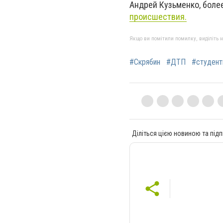
Андрей Кузьменко, боле
происшествия.
Якщо ви помітили помилку, виділіть нео
#Скрябин
#ДТП
#студен
Діліться цією новиною та підп