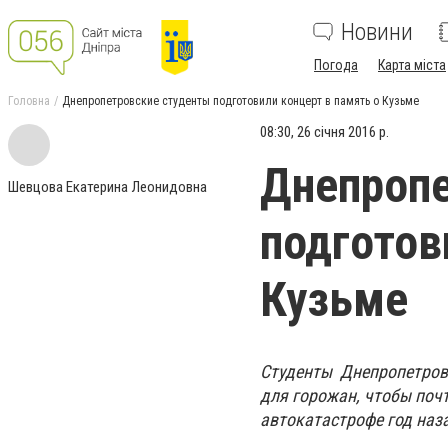
Новини
Погода
Карта міста
Головна
Днепропетровские студенты подготовили концерт в память о Кузьме
08:30, 26 січня 2016 р.
Днепропе
Шевцова Екатерина Леонидовна
подготов
Кузьме
Студенты Днепропетровс
для горожан, чтобы поч
автокатастрофе год наз