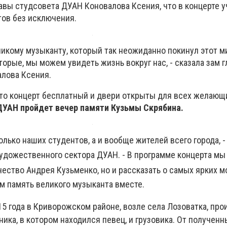
лавы студсовета ДУАН Коновалова Ксения, что в концерте 
тов без исключения.
еликому музыканту, который так неожиданно покинул этот ми
торые, мы можем увидеть жизнь вокруг нас, - сказала зам 
алова Ксения.
то концерт бесплатный и двери открыты для всех желающ
 ДУАН пройдет вечер памяти Кузьмы Скрябина.
олько наших студентов, а и вообще жителей всего города, 
художественного сектора ДУАН. - В программе концерта мы
чество Андрея Кузьменко, но и рассказать о самых ярких м
м память великого музыканта вместе.
15 года
в Криворожском районе, возле села Лозоватка, пр
ка, в котором находился певец, и грузовика. От полученн