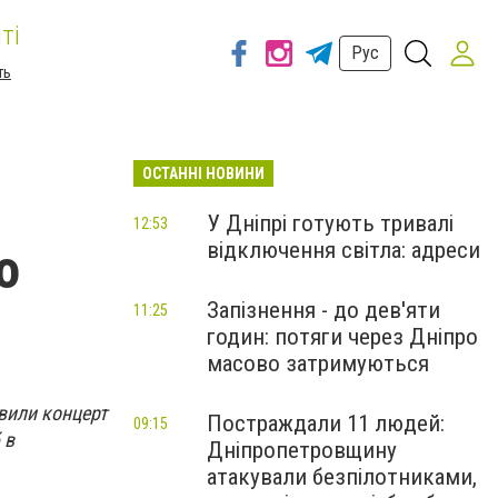
ті
Рус
ть
ОСТАННІ НОВИНИ
У Дніпрі готують тривалі
12:53
відключення світла: адреси
о
Запізнення - до дев'яти
11:25
годин: потяги через Дніпро
масово затримуються
вили концерт
Постраждали 11 людей:
09:15
 в
Дніпропетровщину
атакували безпілотниками,