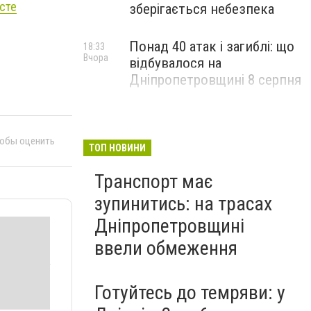
сте
зберігається небезпека
Понад 40 атак і загиблі: що
18:33
Вчора
відбувалося на
Дніпропетровщині 8 серпня
тобы оценить
ТОП НОВИНИ
Транспорт має
зупинитись: на трасах
Дніпропетровщині
ввели обмеження
Готуйтесь до темряви: у