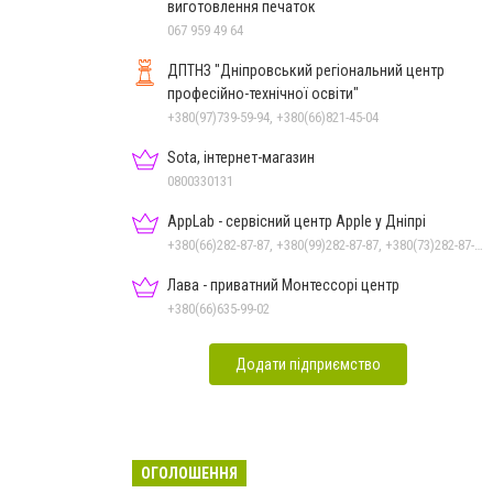
виготовлення печаток
067 959 49 64
ДПТНЗ "Дніпровський регіональний центр
професійно-технічної освіти"
+380(97)739-59-94, +380(66)821-45-04
Sota, інтернет-магазин
0800330131
AppLab - сервісний центр Apple у Дніпрі
+380(66)282-87-87, +380(99)282-87-87, +380(73)282-87-87
Лава - приватний Монтессорі центр
+380(66)635-99-02
Додати підприємство
ОГОЛОШЕННЯ