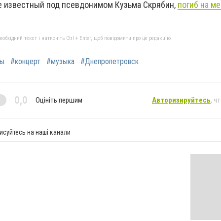
е известный под псевдонимом Кузьма Скрябин,
погиб на ме
бхідний текст і натисніть Ctrl + Enter, щоб повідомити про це редакцію
ты
#концерт
#музыка
#Днепропетровск
0,0
Оцініть першим
Авторизируйтесь
, ч
исуйтесь на наші канали