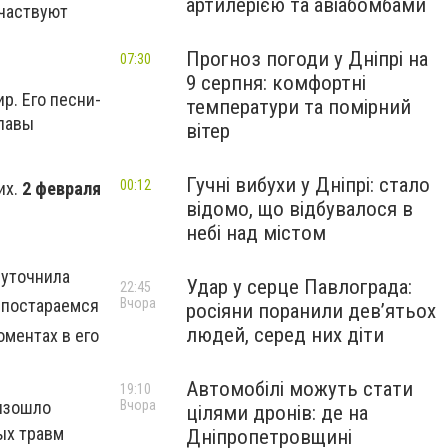
артилерією та авіабомбами
участвуют
Прогноз погоди у Дніпрі на
07:30
9 серпня: комфортні
р. Его песни-
температури та помірний
главы
вітер
Гучні вибухи у Дніпрі: стало
00:12
их.
2 февраля
відомо, що відбувалося в
небі над містом
- уточнила
Удар у серце Павлограда:
22:45
 постараемся
Вчора
росіяни поранили дев’ятьох
людей, серед них діти
оментах в его
Автомобілі можуть стати
19:10
оизошло
Вчора
цілями дронів: де на
ых травм
Дніпропетровщині