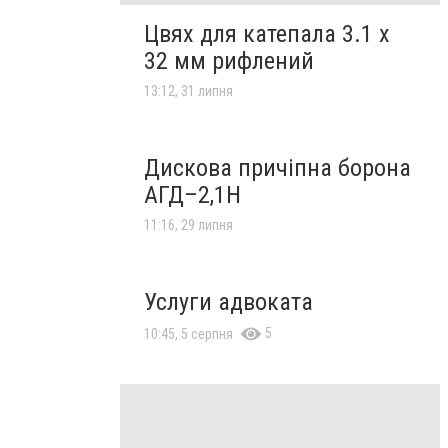
Цвях для катепала 3.1 х
32 мм рифлений
13:12, 31 липня
Дискова причіпна борона
АГД–2,1Н
11:16, 29 липня
Услуги адвоката
5
10:45, 5 серпня