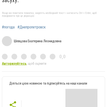
засуху.
Якщо ви помітили помилку, виділіть необхідний текст і натисніть Ctrl + Enter, щоб
повідомити про це редакцію
#погода
#Днепропетровск
Шевцова Екатерина Леонидовна
0,0
Авторизуйтесь
, щоб оцінити
Діліться цією новиною та підписуйтесь на наші канали