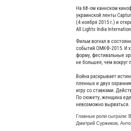
На 68-ом каннском киноф
украинской ленты Captum
(4 ноября 2015 г.) и о
All Lights India Internatio
Фильм вогнал в состоян
событий ОМКФ-2015. И х
форму, фестивальные зр
не большее, чем вокруг
Война раскрывает истинн
пленных и двух охранни
игру со ставками. Дейст
По сюжету, женщина едет
невозможно вырваться.
Главные роли сыграли: В
Дмитрий Суржиков, Анто