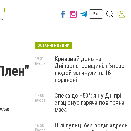
ті
Рус
ть
ОСТАННІ НОВИНИ
Кривавий день на
19:31
Вчора
Дніпропетровщині: п’ятеро
Плен"
людей загинули та 16 -
поранені
Спека до +50°: як у Дніпрі
17:00
Вчора
стаціонує гаряча повітряна
рном
маса
Цілі вулиці без води: адреси
16:30
Вчора