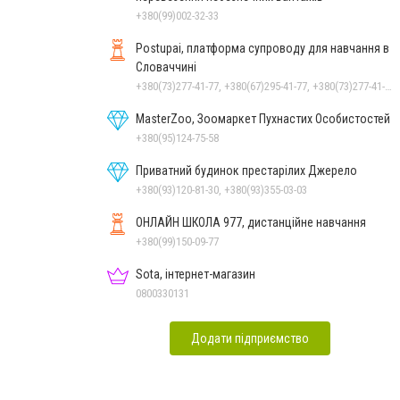
+380(99)002-32-33
Postupai, платформа супроводу для навчання в
Словаччині
+380(73)277-41-77, +380(67)295-41-77, +380(73)277-41-77
MasterZoo, Зоомаркет Пухнастих Особистостей
+380(95)124-75-58
Приватний будинок престарілих Джерело
+380(93)120-81-30, +380(93)355-03-03
ОНЛАЙН ШКОЛА 977, дистанційне навчання
+380(99)150-09-77
Sota, інтернет-магазин
0800330131
Додати підприємство