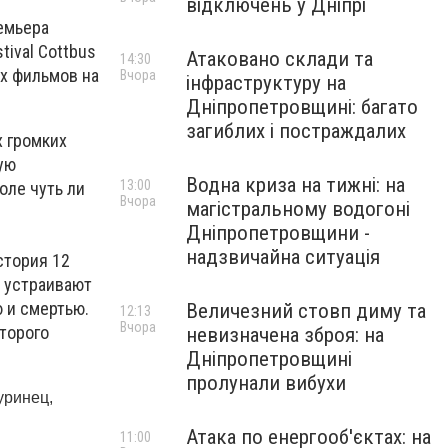
відключень у Дніпрі
ремьера
tival Cottbus
Атаковано склади та
14:30
х фильмов на
Вчора
інфраструктуру на
Дніпропетровщині: багато
загиблих і постраждалих
х громких
ую
Водна криза на тижні: на
13:00
оле чуть ли
Вчора
магістральному водогоні
Дніпропетровщини -
надзвичайна ситуація
стория 12
в устраивают
ю и смертью.
Величезний стовп диму та
12:13
Вчора
оторого
невизначена зброя: на
Дніпропетровщині
пролунали вибухи
уринец,
Атака по енергооб'єктах: на
11:00