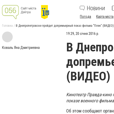
Новини
Погода
Карта міста
Головна
В Днепропетровске пройдет допремьерный показ фильма "Плен" (ВИДЕО)
19:29, 20 січня 2016 р.
В Днепро
Коваль Яна Дмитриевна
допремье
(ВИДЕО)
Кинотеатр Правда-кино 
показе военного фильма
Об этом сообщают орган