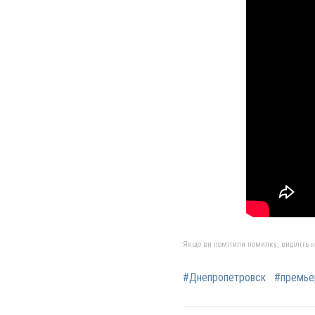
Якщо ви помітили помилку, виділіть нео
#Днепропетровск
#премье