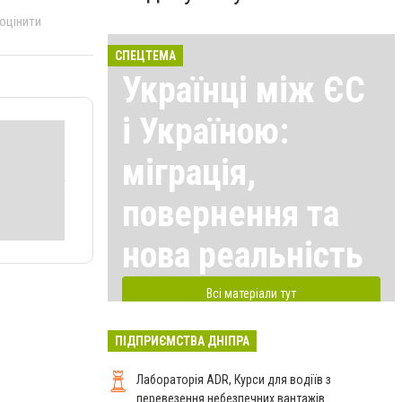
 оцінити
СПЕЦТЕМА
Українці між ЄС
і Україною:
міграція,
повернення та
нова реальність
Всі матеріали тут
ПІДПРИЄМСТВА ДНІПРА
Лабораторія ADR, Курси для водіїв з
перевезення небезпечних вантажів