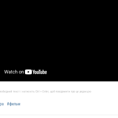
бхідний текст і натисніть Ctrl + Enter, щоб повідомити про це редакцію
ра
#фильм