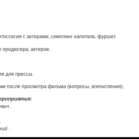
отоссесия с актерами, семплинг напитков, фуршет.
е продюсера, актеров.
ия для прессы.
ами после просмотра фильма (вопросы, впечатления).
ероприятия:
.
евич
.
.
кий