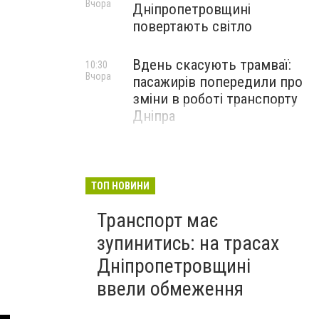
Вчора
Дніпропетровщині
повертають світло
Вдень скасують трамваї:
10:30
Вчора
пасажирів попередили про
зміни в роботі транспорту
Дніпра
ТОП НОВИНИ
Транспорт має
зупинитись: на трасах
Дніпропетровщині
ввели обмеження