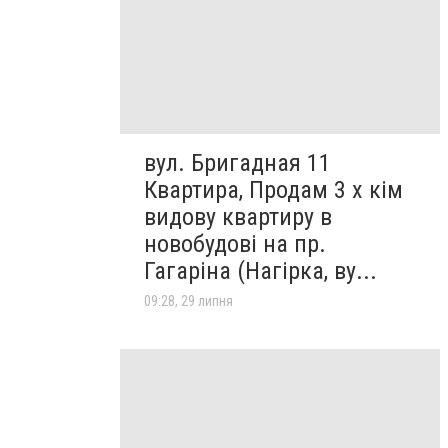
вул. Бригадная 11
Квартира, Продам 3 х кім
видову квартиру в
новобудові на пр.
Гагаріна (Нагірка, ву...
09:28, 29 липня