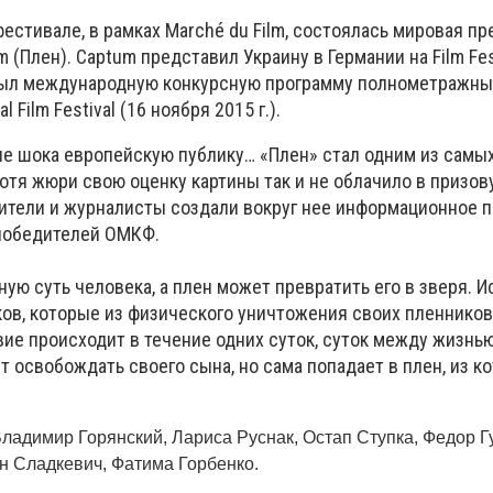
естивале, в рамках Marché du Film, состоялась мировая п
 (Плен). Captum представил Украину в Германии на Film Fes
ткрыл международную конкурсную программу полнометражны
nal Film Festival (16 ноября 2015 г.).
ие шока европейскую публику… «Плен» стал одним из самы
отя жюри свою оценку картины так и не облачило в призов
ители и журналисты создали вокруг нее информационное п
 победителей ОМКФ.
ую суть человека, а плен может превратить его в зверя. И
ков, которые из физического уничтожения своих пленнико
вие происходит в течение одних суток, суток между жизнь
 освобождать своего сына, но сама попадает в плен, из к
ладимир Горянский, Лариса Руснак, Остап Ступка, Федор Г
н Сладкевич, Фатима Горбенко.