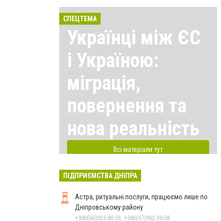
СПЕЦТЕМА
Українці між ЄС
і Україною:
міграція,
повернення та
нова реальність
Всі матеріали тут
ПІДПРИЄМСТВА ДНІПРА
Астра, ритуальні послуги, працюємо лише по
Дніпровському району
+380(66)025-80-53, +380(67)902-30-58