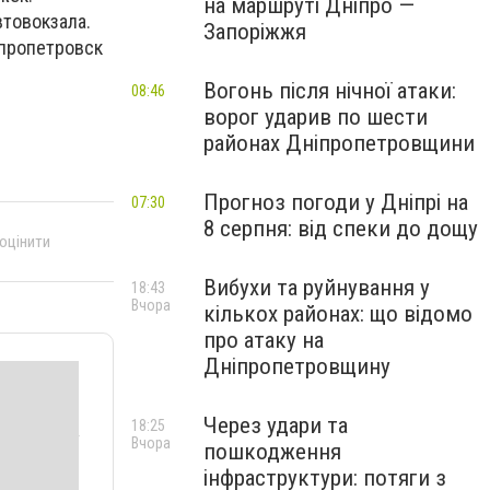
на маршруті Дніпро —
товокзала.
Запоріжжя
епропетровск
Вогонь після нічної атаки:
08:46
ворог ударив по шести
районах Дніпропетровщини
Прогноз погоди у Дніпрі на
07:30
8 серпня: від спеки до дощу
 оцінити
Вибухи та руйнування у
18:43
Вчора
кількох районах: що відомо
про атаку на
Дніпропетровщину
Через удари та
18:25
Вчора
пошкодження
інфраструктури: потяги з