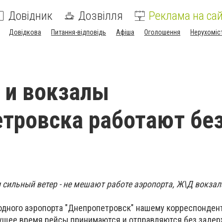
Довідник
Дозвілля
Реклама на сай
Довідкова
Питання-відповідь
Афіша
Оголошення
Нерухоміс
 и вокзалы
тровска работают бе
 и сильный ветер - не мешают работе аэропорта, Ж\Д вокзал
дного аэропорта "Днепропетровск" нашему корреспондент
кущее время рейсы принимаются и отправляются без заде