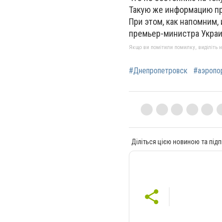
Такую же информацию пр
При этом, как напомним
премьер-министра Укра
Якщо ви помітили помилку, виділіть нео
#Днепропетровск
#аэропо
Діліться цією новиною та підп