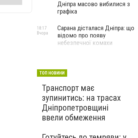
Дніпра масово вибилися з
графіка
Сарана дісталася Дніпра: що
18:17
Вчора
відомо про появу
небезпечної комахи
ТОП НОВИНИ
Транспорт має
зупинитись: на трасах
Дніпропетровщині
ввели обмеження
Готуйтесь до темряви: у