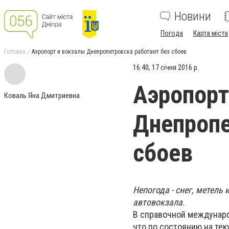
Новини
Погода
Карта міста
Головна
Аэропорт и вокзалы Днепропетровска работают без сбоев
16:40, 17 січня 2016 р.
Аэропорт
Коваль Яна Дмитриевна
Днепропе
сбоев
Непогода - снег, метель
автовокзала.
В справочной междунаро
что по состоянию на те