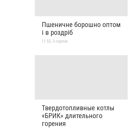
Пшеничне борошно оптом
і в роздріб
11:55, 3 серпня
Твердотопливные котлы
«БРИК» длительного
горения