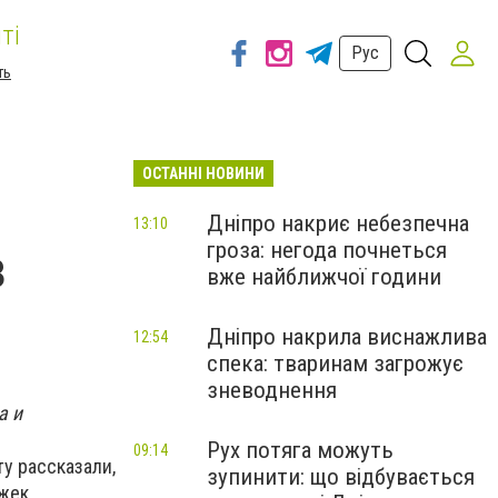
ті
Рус
ть
ОСТАННІ НОВИНИ
Дніпро накриє небезпечна
13:10
гроза: негода почнеться
з
вже найближчої години
Дніпро накрила виснажлива
12:54
спека: тваринам загрожує
зневоднення
а и
Рух потяга можуть
09:14
у рассказали,
зупинити: що відбувається
ржек.