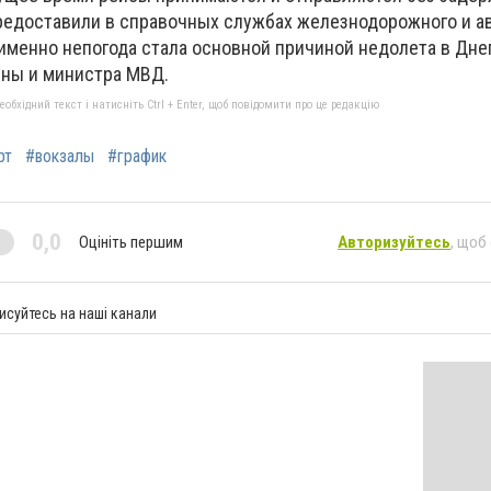
едоставили в справочных службах железнодорожного и ав
, именно непогода стала основной причиной недолета в Дн
ины и министра МВД.
бхідний текст і натисніть Ctrl + Enter, щоб повідомити про це редакцію
рт
#вокзалы
#график
0,0
Оцініть першим
Авторизуйтесь
, щоб
исуйтесь на наші канали