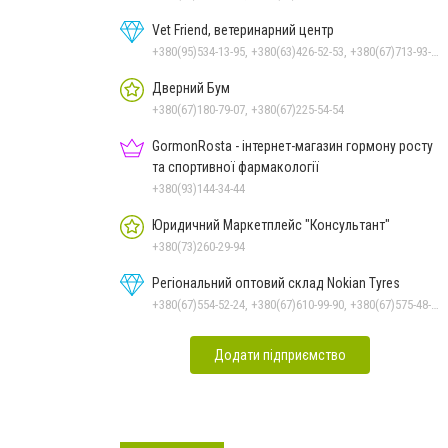
Vet Friend, ветеринарний центр
+380(95)534-13-95, +380(63)426-52-53, +380(67)713-93-47
Дверний Бум
+380(67)180-79-07, +380(67)225-54-54
GormonRosta - інтернет-магазин гормону росту
та спортивної фармакології
+380(93)144-34-44
Юридичний Маркетплейс "Консультант"
+380(73)260-29-94
Регіональний оптовий склад Nokian Tyres
+380(67)554-52-24, +380(67)610-99-90, +380(67)575-48-22
Додати підприємство