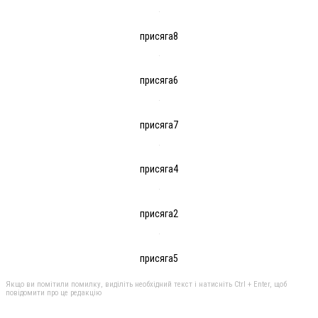
присяга8
присяга6
присяга7
присяга4
присяга2
присяга5
Якщо ви помітили помилку, виділіть необхідний текст і натисніть Ctrl + Enter, щоб
повідомити про це редакцію