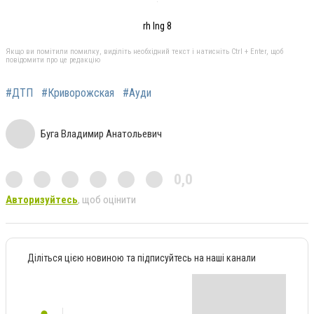
rh lng 8
Якщо ви помітили помилку, виділіть необхідний текст і натисніть Ctrl + Enter, щоб
повідомити про це редакцію
#ДТП
#Криворожская
#Ауди
Буга Владимир Анатольевич
0,0
Авторизуйтесь
, щоб оцінити
Діліться цією новиною та підписуйтесь на наші канали