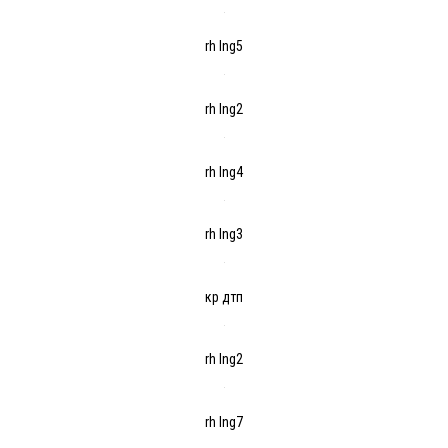
rh lng5
rh lng2
rh lng4
rh lng3
кр дтп
rh lng2
rh lng7