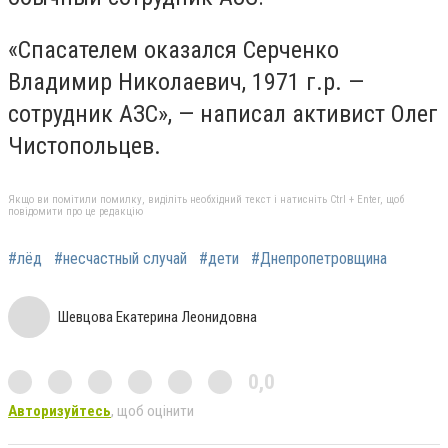
«Спасателем оказался Серченко
Владимир Николаевич, 1971 г.р. —
сотрудник АЗС», — написал активист Олег
Чистопольцев.
Якщо ви помітили помилку, виділіть необхідний текст і натисніть Ctrl + Enter, щоб
повідомити про це редакцію
#лёд
#несчастный случай
#дети
#Днепропетровщина
Шевцова Екатерина Леонидовна
0,0
Авторизуйтесь
, щоб оцінити