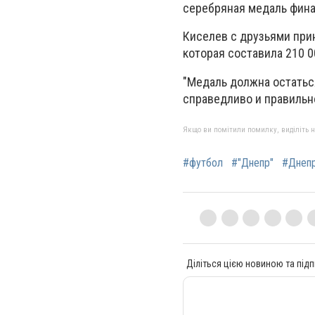
серебряная медаль фина
Киселев с друзьями при
которая составила 210 0
"Медаль должна остаться
справедливо и правильно
Якщо ви помітили помилку, виділіть нео
#футбол
#"Днепр"
#Днеп
Діліться цією новиною та підп