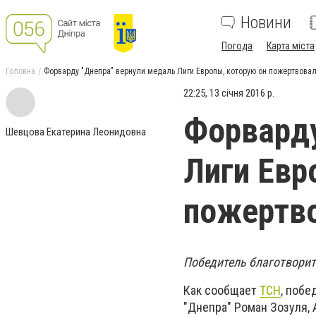
Новини
Погода
Карта міста
Головна
Форварду "Днепра" вернули медаль Лиги Европы, которую он пожертвова
22:25, 13 січня 2016 р.
Форварду
Шевцова Екатерина Леонидовна
Лиги Евр
пожертво
Победитель благотворит
Как сообщает
ТСН
, побе
"Днепра" Роман Зозуля, 