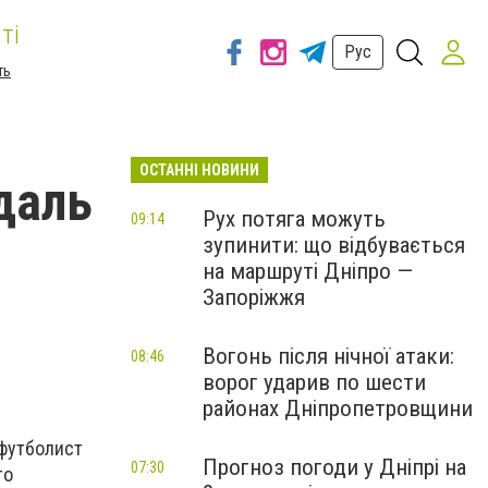
ті
Рус
ть
ОСТАННІ НОВИНИ
даль
Рух потяга можуть
09:14
зупинити: що відбувається
на маршруті Дніпро —
Запоріжжя
Вогонь після нічної атаки:
08:46
ворог ударив по шести
районах Дніпропетровщини
 футболист
Прогноз погоди у Дніпрі на
07:30
то