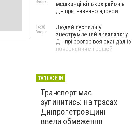
Вчора
мешканці кількох районів
Дніпра: названо адреси
Людей пустили у
16:30
Вчора
знеструмлений аквапарк: у
Дніпрі розгорівся скандал із
поверненням грошей
ТОП НОВИНИ
Транспорт має
зупинитись: на трасах
Дніпропетровщині
ввели обмеження