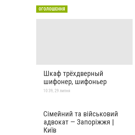
ОГОЛОШЕННЯ
Шкаф трёхдверный
шифонер, шифоньер
10:39, 29 липня
Сімейний та військовий
адвокат — Запоріжжя |
Київ