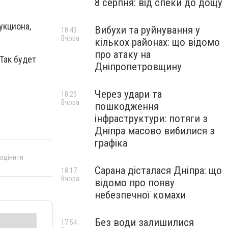
8 серпня: від спеки до дощу
укциона,
Вибухи та руйнування у
18:43
Вчора
кількох районах: що відомо
про атаку на
Так будет
Дніпропетровщину
Через удари та
18:25
Вчора
пошкодження
інфраструктури: потяги з
Дніпра масово вибилися з
графіка
 оцінити
Сарана дісталася Дніпра: що
18:17
Вчора
відомо про появу
небезпечної комахи
Без води залишилися
17:54