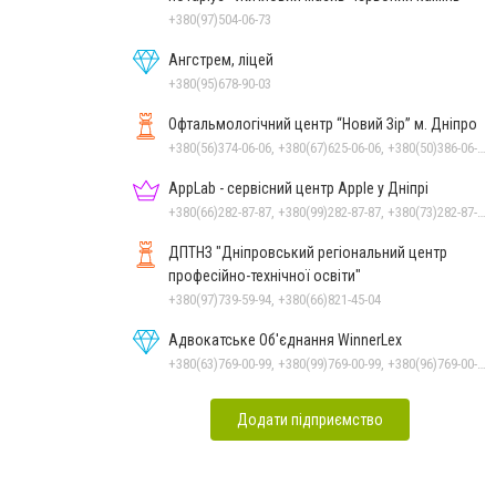
+380(97)504-06-73
Ангстрем, ліцей
+380(95)678-90-03
Офтальмологічний центр “Новий Зір” м. Дніпро
+380(56)374-06-06, +380(67)625-06-06, +380(50)386-06-06
AppLab - сервісний центр Apple у Дніпрі
+380(66)282-87-87, +380(99)282-87-87, +380(73)282-87-87
ДПТНЗ "Дніпровський регіональний центр
професійно-технічної освіти"
+380(97)739-59-94, +380(66)821-45-04
Адвокатське Об'єднання WinnerLex
+380(63)769-00-99, +380(99)769-00-99, +380(96)769-00-99, +380(56)769-00-99
Додати підприємство