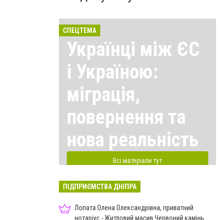
СПЕЦТЕМА
Українці між ЄС
і Україною:
міграція,
повернення та
нова реальність
Всі матеріали тут
ПІДПРИЄМСТВА ДНІПРА
Лопата Олена Олександрівна, приватний
нотаріус - Житловий масив Червоний камінь