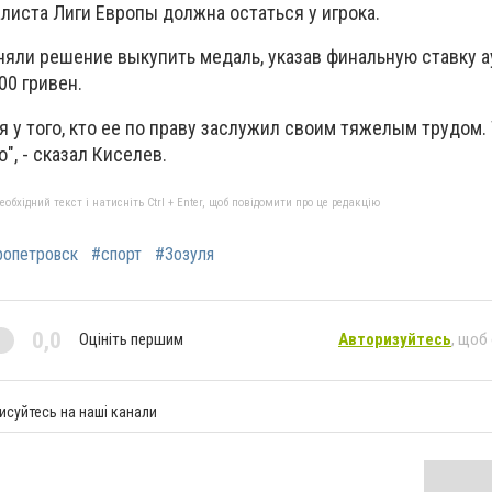
листа Лиги Европы должна остаться у игрока.
няли решение выкупить медаль, указав финальную ставку а
00 гривен.
 у того, кто ее по праву заслужил своим тяжелым трудом. 
", - сказал Киселев.
бхідний текст і натисніть Ctrl + Enter, щоб повідомити про це редакцію
ропетровск
#спорт
#Зозуля
0,0
Оцініть першим
Авторизуйтесь
, щоб
исуйтесь на наші канали