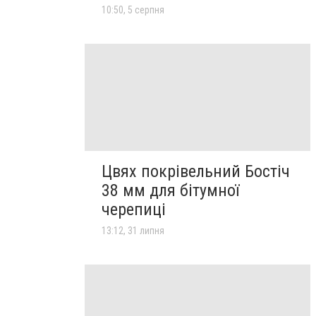
10:50, 5 серпня
Цвях покрівельний Бостіч
38 мм для бітумної
черепиці
13:12, 31 липня