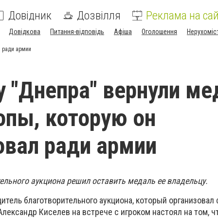
Довідник
Дозвілля
Реклама на сай
Довідкова
Питання-відповідь
Афіша
Оголошення
Нерухоміс
л ради армии
 "Днепра" вернули ме
опы, которую он
вал ради армии
ельного аукциона решил оставить медаль ее владельцу.
дитель благотворительного аукциона, который организовал
Александр Киселев на встрече с игроком настоял на том, ч