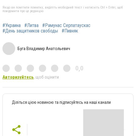
Якщо ви помітили помилку, виділіть необхідний текст і натисніть Ctrl + Enter, щоб
повідомити про це редакцію
#Украина
#Литва
#Рамунас Серпатаускас
#День защитников свободы
#Пивняк
Буга Владимир Анатольевич
0,0
Авторизуйтесь
, щоб оцінити
Діліться цією новиною та підписуйтесь на наші канали