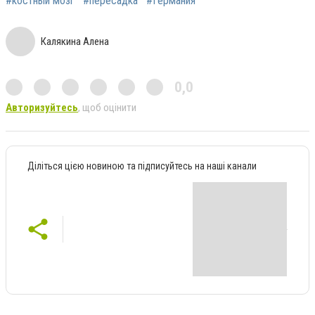
#костный мозг
#пересадка
#Германия
Калякина Алена
0,0
Авторизуйтесь
, щоб оцінити
Діліться цією новиною та підписуйтесь на наші канали