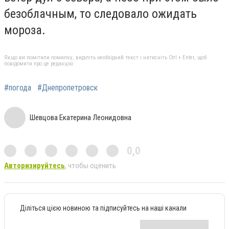
безоблачным, то следовало ожидать
мороза.
Якщо ви помітили помилку, виділіть необхідний текст і натисніть Ctrl + Enter, щоб
повідомити про це редакцію
#погода
#Днепропетровск
Шевцова Екатерина Леонидовна
0,0
Авторизируйтесь
, чтобы оценить
Діліться цією новиною та підписуйтесь на наші канали