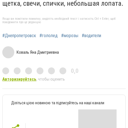
щетка, свечи, спички, небольшая лопата.
Якщо ви помітили помилку, виділіть необхідний текст і натисніть Ctrl + Enter, щоб
повідомити про це редакцію
#Днепропетровск
#гололед
#морозы
#водители
Коваль Яна Дмитриевна
0,0
Авторизируйтесь
, чтобы оценить
Діліться цією новиною та підписуйтесь на наші канали