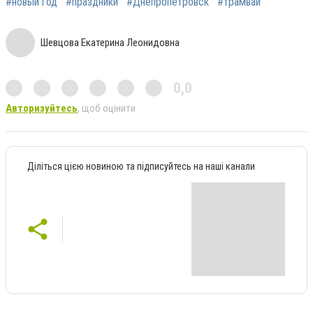
#новый год
#праздники
#Днепропетровск
#трамвай
Шевцова Екатерина Леонидовна
0,0
Авторизуйтесь
, щоб оцінити
Діліться цією новиною та підписуйтесь на наші канали