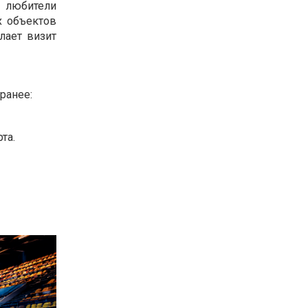
 любители
х объектов
лает визит
ранее:
та.