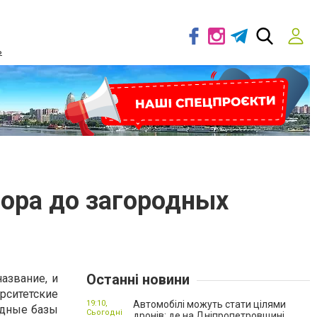
ь
ора до загородных
Останні новини
азвание, и
рситетские
19:10,
Автомобілі можуть стати цілями
одные базы
Сьогодні
дронів: де на Дніпропетровщині