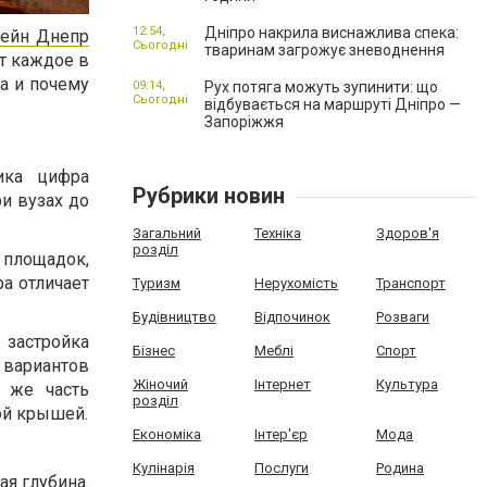
12:54,
Дніпро накрила виснажлива спека:
сейн Днепр
Сьогодні
тваринам загрожує зневоднення
т каждое в
а и почему
09:14,
Рух потяга можуть зупинити: що
Сьогодні
відбувається на маршруті Дніпро —
Запоріжжя
ика цифра
Рубрики новин
и вузах до
Загальний
Техніка
Здоров'я
розділ
 площадок,
ра отличает
Туризм
Нерухомість
Транспорт
Будівництво
Відпочинок
Розваги
 застройка
Бізнес
Меблі
Спорт
 вариантов
Жіночий
Інтернет
Культура
 же часть
розділ
ой крышей.
Економіка
Інтер'єр
Мода
Кулінарія
Послуги
Родина
ая глубина.