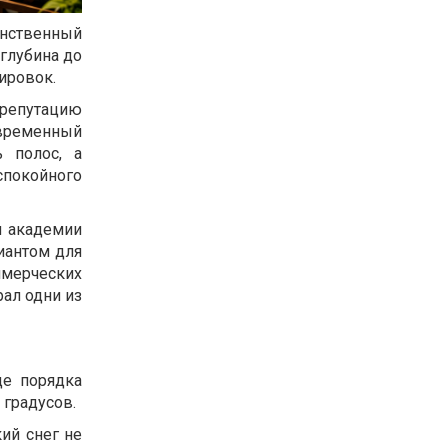
нственный
глубина до
ировок.
 репутацию
овременный
 полос, а
 спокойного
я академии
иантом для
ммерческих
ал одни из
де порядка
 градусов.
кий снег не