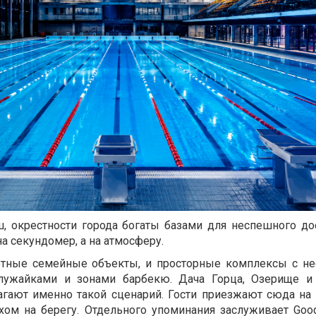
 окрестности города богаты базами для неспешного дос
на секундомер, а на атмосферу.
ютные семейные объекты, и просторные комплексы с н
лужайками и зонами барбекю. Дача Горца, Озерище и 
агают именно такой сценарий. Гости приезжают сюда на 
хом на берегу. Отдельного упоминания заслуживает Goo