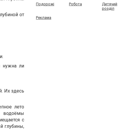
Подорожі
Робота
Дитячий
розділ
глубиной от
Реклама
и.
и нужна ли
. Их здесь
епное лето
е водоёмы
мещается с
й глубины,