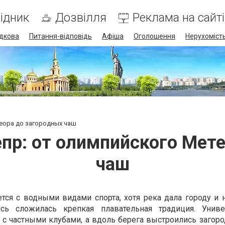
ідник
Дозвілля
Реклама на сайті
дкова
Питання-відповідь
Афіша
Оголошення
Нерухоміст
еора до загородных чаш
пр: от олимпийского Мете
чаш
тся с водными видами спорта, хотя река дала городу и н
сь сложилась крепкая плавательная традиция. Униве
с частными клубами, а вдоль берега выстроились загор