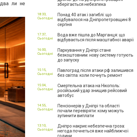
едва ли не
зберігається небезпека
18:33,
Понад 40 атак і загиблі: що
Сьогодні
відбувалося на Дніпропетровщині 8
серпня
17:37,
Вода вже пішла до Марганця: що
Сьогодні
відбувається після масштабної аварії
16:00,
Паркування у Дніпрі стане
Сьогодні
безкоштовним: нову систему готують
до запуску
15:15,
Павлоград після атаки рф залишився
Сьогодні
без світла: коли почнуть ремонт
15:04,
Смертельна атака на Нікополь:
Сьогодні
російський удар знищив рейсовий
автобус
14:55,
Пенсіонерів у Дніпрі та області
Сьогодні
почали перевіряти: кому можуть
зупинити виплати
13:10,
Дніпро накриє небезпечна гроза:
Сьогодні
негода почнеться вже найближчої
години