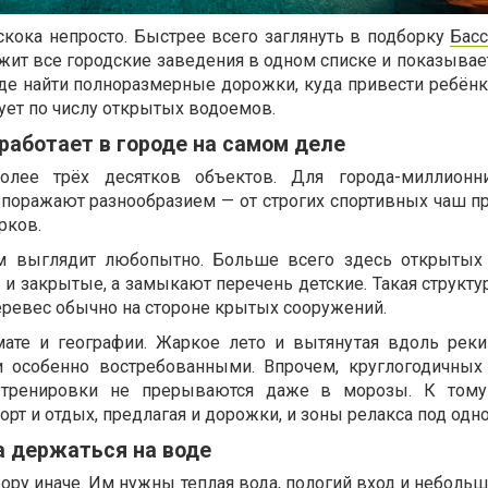
скока непросто. Быстрее всего заглянуть в подборку
Бас
жит все городские заведения в одном списке и показывае
где найти полноразмерные дорожки, куда привести ребёнк
ует по числу открытых водоемов.
работает в городе на самом деле
более трёх десятков объектов. Для города-миллионн
 поражают разнообразием — от строгих спортивных чаш пр
рков.
м выглядит любопытно. Больше всего здесь открытых
и закрытые, а замыкают перечень детские. Такая структу
еревес обычно на стороне крытых сооружений.
мате и географии. Жаркое лето и вытянутая вдоль реки
 особенно востребованными. Впрочем, круглогодичных
у тренировки не прерываются даже в морозы. К тому
рт и отдых, предлагая и дорожки, и зоны релакса под одн
а держаться на воде
ору иначе. Им нужны теплая вода, пологий вход и небольш