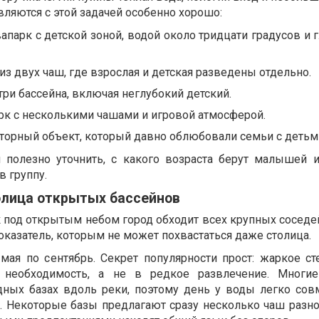
ляются с этой задачей особенно хорошо:
апарк с детской зоной, водой около тридцати градусов и 
из двух чаш, где взрослая и детская разведены отдельно.
три бассейна, включая неглубокий детский.
рк с несколькими чашами и игровой атмосферой.
торный объект, который давно облюбовали семьи с детьм
полезно уточнить, с какого возраста берут малышей 
в группу.
олица открытых бассейнов
 под открытым небом город обходит всех крупных соседей
оказатель, которым не может похвастаться даже столица.
мая по сентябрь. Секрет популярности прост: жаркое ст
 необходимость, а не в редкое развлечение. Многи
дных базах вдоль реки, поэтому день у воды легко сов
. Некоторые базы предлагают сразу несколько чаш разно