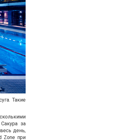
уга. Такие
есколькими
Сакура за
весь день,
d Zone при