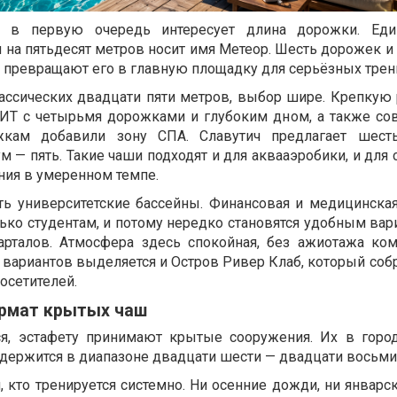
в в первую очередь интересует длина дорожки. Еди
на пятьдесят метров носит имя Метеор. Шесть дорожек и 
в превращают его в главную площадку для серьёзных трен
лассических двадцати пяти метров, выбор шире. Крепкую
ИТ с четырьмя дорожками и глубоким дном, а также с
жкам добавили зону СПА. Славутич предлагает шесть
 — пять. Такие чаши подходят и для аквааэробики, и для
ния в умеренном темпе.
ть университетские бассейны. Финансовая и медицинска
ько студентам, и потому нередко становятся удобным вар
рталов. Атмосфера здесь спокойная, без ажиотажа ко
вариантов выделяется и Остров Ривер Клаб, который собр
осетителей.
рмат крытых чаш
ся, эстафету принимают крытые сооружения. Их в горо
х держится в диапазоне двадцати шести — двадцати восьми
 кто тренируется системно. Ни осенние дожди, ни январс