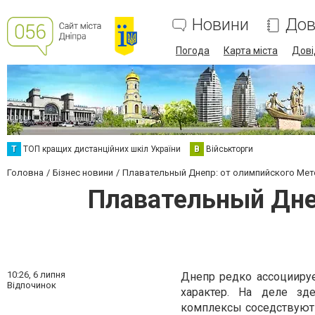
Новини
Дов
Погода
Карта міста
Дові
Т
ТОП кращих дистанційних шкіл України
В
Військторги
Головна
Бізнес новини
Плавательный Днепр: от олимпийского Мет
Плавательный Дне
10:26,
6 липня
Днепр редко ассоциируе
Відпочинок
характер. На деле зде
комплексы соседствуют 