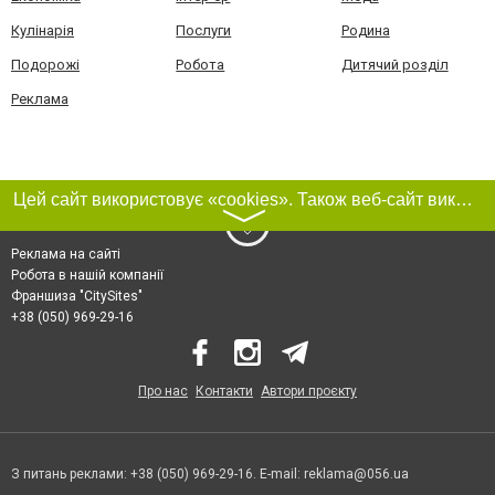
Кулінарія
Послуги
Родина
Подорожі
Робота
Дитячий розділ
Реклама
Цей сайт використовує «cookies». Також веб-сайт використовує інтернет-сервіс для збору технічних даних стосовно відвідувачів з метою отримання маркетингової та статистичної інформації. Умови обробки даних відвідувачів сайту див.
〉
Реклама на сайті
Робота в нашій компанії
Франшиза "CitySites"
+38 (050) 969-29-16
Про нас
Контакти
Автори проєкту
З питань реклами: +38 (050) 969-29-16. E-mail:
reklama@056.ua