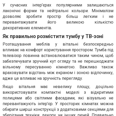
У сучасних інтер’єрах популярними залишаються
лаконічні форми та нейтральні кольори. Мінімалізм
дозволяє зробити простір більш легким і не
перевантажувати його великою кількістю
декоративних елементів.
Як правильно розмістити тумбу у ТВ-зоні
Розташування меблів у вітальні безпосередньо
впливає на комфорт користування простором. Тумба під
телевізор повинна встановлюватися таким чином, щоб
забезпечувати зручний кут огляду та не перешкоджати
вільному пересуванню кімнатою. Важливо також
враховувати відстань між екраном і зоною відпочинку,
адже це впливає на зручність перегляду.
Якщо вітальня має невелику площу, доцільно
використовувати компактні моделі з відкритими
полицями або світлими фасадами, які візуально не
перевантажують інтер’єр. У просторих кімнатах можна
обирати ширші конструкції з додатковими секціями для
зберігання техніки, декору чи інших речей. Правильно