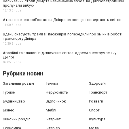
Величезний стовп диму та невизначена зброя: на Дніпропетровщині
пролунали вибухи
12:13,
Вчора
Атака по енергооб'єктах: на Дніпропетровщині повертають світло
11:00,
Вчора
Вдень скасують трамваї: пасажирів попередили про зміни в роботі
транспорту Дніпра
10:30,
Вчора
Аварійні та планові відключення світла: адреси знеструмлень у
Дніпрі
09:05,
Вчора
Рубрики новин
Загальний розділ
Техніка
Здоров'я
Туризм
Нерухомість
Транспорт
Будівництво
Відпочинок
Розваги
Бізнес
Меблі
Спорт
Жіночий розділ
Інтернет
Культура
Економіка
Інтер'єр
Мода