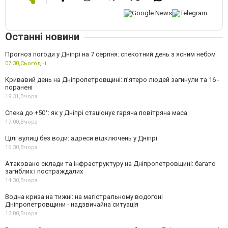
Останні новини
Прогноз погоди у Дніпрі на 7 серпня: спекотний день з ясним небом
07:30,
Сьогодні
Кривавий день на Дніпропетровщині: п’ятеро людей загинули та 16 -
поранені
19:31,
Вчора
Спека до +50°: як у Дніпрі стаціонує гаряча повітряна маса
17:00,
Вчора
Цілі вулиці без води: адреси відключень у Дніпрі
16:30,
Вчора
Атаковано склади та інфраструктуру на Дніпропетровщині: багато
загиблих і постраждалих
14:30,
Вчора
Водна криза на тижні: на магістральному водогоні
Дніпропетровщини - надзвичайна ситуація
13:00,
Вчора